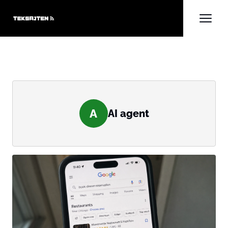
A
AI agent