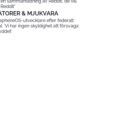
 en sammanfattning av Reddit, de vill
 Reddit”
ATORER & MJUKVARA
apheneOS-utvecklare efter federalt
al: ’Vi har ingen skyldighet att försvaga
yddet’