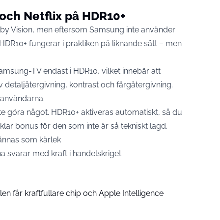
och Netflix på HDR10+
Dolby Vision, men eftersom Samsung inte använder
 HDR10+ fungerar i praktiken på liknande sätt – men
Samsung-TV endast i HDR10, vilket innebär att
detaljåtergivning, kontrast och färgåtergivning.
ör användarna.
nte göra något. HDR10+ aktiveras automatiskt, så du
n klar bonus för den som inte är så tekniskt lagd.
n kännas som kärlek
a svarar med kraft i handelskriget
n får kraftfullare chip och Apple Intelligence