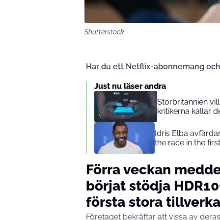
Shutterstock
Har du ett Netflix-abonnemang och 
Just nu läser andra
Storbritannien vi
kritikerna kallar d
Idris Elba avfärda
the race in the firs
Förra veckan meddel
börjat stödja HDR10
första stora tillverk
Företaget bekräftar att vissa av der