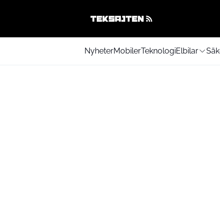
Nyheter
Mobiler
Teknologi
Elbilar
Säk