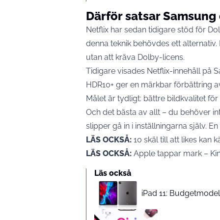
Därför satsar Samsung 
Netflix har sedan tidigare stöd för 
denna teknik behövdes ett alternativ.
utan att kräva Dolby-licens.
Tidigare visades Netflix-innehåll på 
HDR10+ ger en märkbar förbättring av 
Målet är tydligt: bättre bildkvalitet f
Och det bästa av allt – du behöver i
slipper gå in i inställningarna själv. E
LÄS OCKSÅ:
10 skäl till att likes ka
LÄS OCKSÅ:
Apple tappar mark – Kin
Läs också
iPad 11: Budgetmodelle