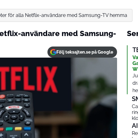
ter för alla Netflix-användare med Samsung-TV hemma
 Netflix-användare med Samsung-
Sen
T
Följ teksajten.se på Google
Va
Ga
W
Ju
dr
het
S
Ca
ri
kl
AI
Red