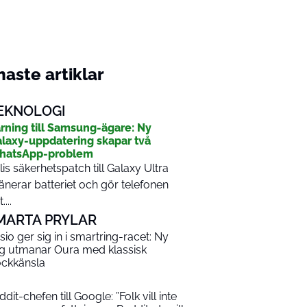
aste artiklar
EKNOLOGI
rning till Samsung-ägare: Ny
laxy-uppdatering skapar två
hatsApp-problem
lis säkerhetspatch till Galaxy Ultra
änerar batteriet och gör telefonen
....
MARTA PRYLAR
sio ger sig in i smartring-racet: Ny
ng utmanar Oura med klassisk
ockkänsla
dit-chefen till Google: ”Folk vill inte