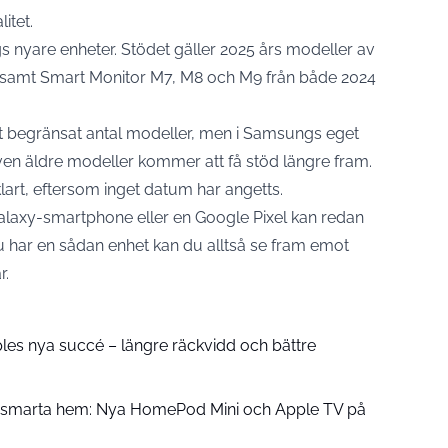
litet.
 nyare enheter. Stödet gäller 2025 års modeller av
 samt Smart Monitor M7, M8 och M9 från både 2024
tt begränsat antal modeller, men i
Samsungs
eget
n äldre modeller kommer att få stöd längre fram.
klart, eftersom inget datum har angetts.
axy-smartphone eller en Google Pixel kan redan
u har en sådan enhet kan du alltså se fram emot
r.
pples nya succé – längre räckvidd och bättre
å smarta hem: Nya HomePod Mini och Apple TV på