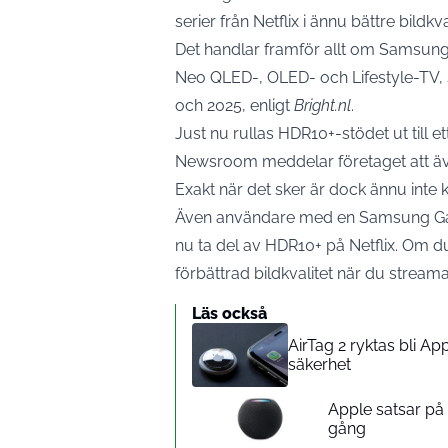
serier från Netflix i ännu bättre bildkva
Det handlar framför allt om Samsungs
Neo QLED-, OLED- och Lifestyle-TV,
och 2025, enligt
Bright.nl
.
Just nu rullas HDR10+-stödet ut till e
Newsroom meddelar företaget att äve
Exakt när det sker är dock ännu inte 
Även användare med en Samsung Gal
nu ta del av HDR10+ på Netflix. Om d
förbättrad bildkvalitet när du streama
Läs också
AirTag 2 ryktas bli A
säkerhet
Apple satsar p
gång