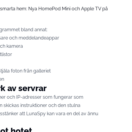
å smarta hem: Nya HomePod Mini och Apple TV på
rogrammet bland annat:
läsare och meddelandeappar
 och kamera
listor
jäla foton från galleriet
en
k av servrar
ner och IP-adresser som fungerar som
n skickas instruktioner och den stulna
isstänker att LunaSpy kan vara en del av ännu
ot hotet