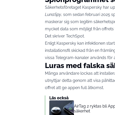
Säkerhetsföretaget Kaspersky har upp
LunaSpy
, som sedan februari 2025 s
maskerar sig som legitim säkerhetsp
mycket data som möjligt från offrets te
Det skriver
TechSpot
.
Enligt Kaspersky kan infektionen star
installationsfil skickad från en främl
vissa Telegram-kanaler används för a
Luras med falska sä
Många användare lockas att installe
utnyttjar detta genom att visa påhitta
offret att ge appen full åtkomst.
Läs också
AirTag 2 ryktas bli A
säkerhet