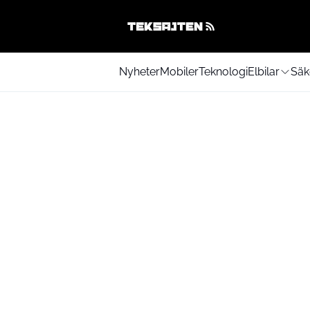
Nyheter
Mobiler
Teknologi
Elbilar
Säk