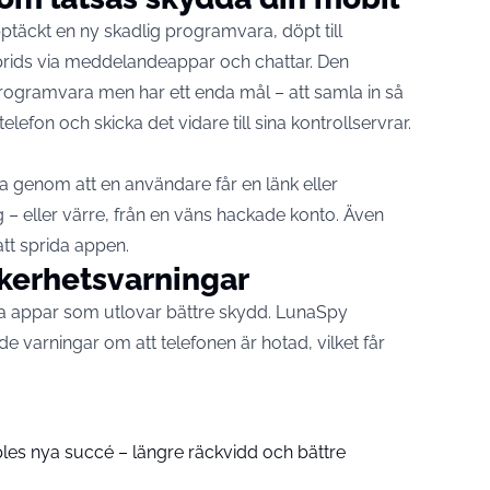
täckt en ny skadlig programvara, döpt till
prids via meddelandeappar och chattar. Den
rogramvara men har ett enda mål – att samla in så
lefon och skicka det vidare till sina kontrollservrar.
ta genom att en användare får en länk eller
ing – eller värre, från en väns hackade konto. Även
tt sprida appen.
kerhetsvarningar
ra appar som utlovar bättre skydd. LunaSpy
de varningar om att telefonen är hotad, vilket får
pples nya succé – längre räckvidd och bättre