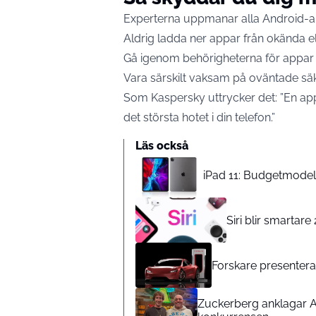
Experterna uppmanar alla Android-a
Aldrig ladda ner appar från okända elle
Gå igenom behörigheterna för appar 
Vara särskilt vaksam på oväntade sä
Som Kaspersky uttrycker det: ”En app
det största hotet i din telefon.”
Läs också
iPad 11: Budgetmodelle
Siri blir smartar
Forskare presenterar
Zuckerberg anklagar A