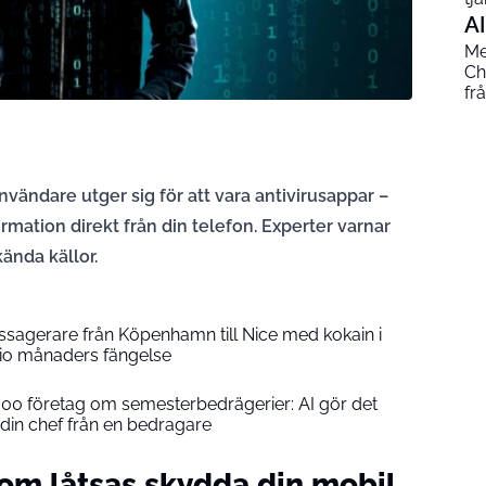
AI
Me
Ch
fr
ändare utger sig för att vara antivirusappar –
ormation direkt från din telefon. Experter varnar
kända källor.
ssagerare från Köpenhamn till Nice med kokain i
 tio månaders fängelse
000 företag om semesterbedrägerier: AI gör det
a din chef från en bedragare
m låtsas skydda din mobil