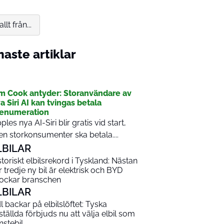
t från...
aste artiklar
I
m Cook antyder: Storanvändare av
a Siri AI kan tvingas betala
enumeration
ples nya AI-Siri blir gratis vid start,
n storkonsumenter ska betala....
LBILAR
storiskt elbilsrekord i Tyskland: Nästan
r tredje ny bil är elektrisk och BYD
ockar branschen
LBILAR
dl backar på elbilslöftet: Tyska
ställda förbjuds nu att välja elbil som
nstebil