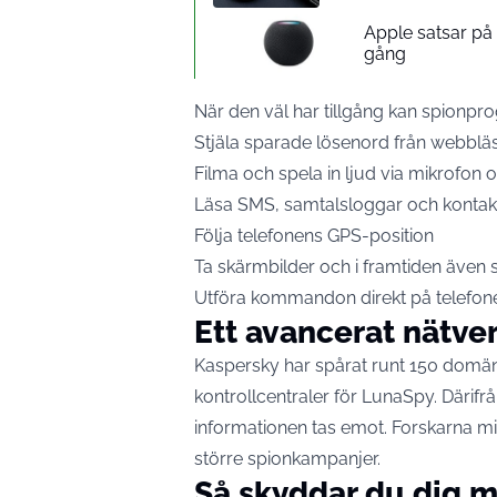
Apple satsar p
gång
När den väl har tillgång kan spionp
Stjäla sparade lösenord från webb
Filma och spela in ljud via mikrofon
Läsa SMS, samtalsloggar och kontakt
Följa telefonens GPS-position
Ta skärmbilder och i framtiden även st
Utföra kommandon direkt på telefon
Ett avancerat nätver
Kaspersky har spårat runt 150 domä
kontrollcentraler för LunaSpy. Därifrå
informationen tas emot. Forskarna m
större spionkampanjer.
Så skyddar du dig m