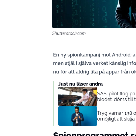
Shutterstock.com
En ny spionkampanj mot Android-anv
men stjäl i själva verket känslig inf
nu för att aldrig lita på appar från o
Just nu läser andra
SAS-pilot flög pa
blodet: döms till
Tryg varnar 138 
omöjligt att skilj
Spionprogrammet so