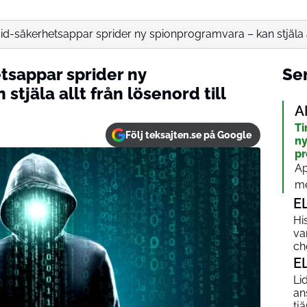
d-säkerhetsappar sprider ny spionprogramvara – kan stjäla all
tsappar sprider ny
Sen
tjäla allt från lösenord till
A
Ti
Följ teksajten.se på Google
ny
pr
Ap
me
E
Hi
va
ch
E
Li
an
tjä