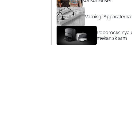
konkurrensen
Varning: Apparaterna d
Roborocks nya d
mekanisk arm