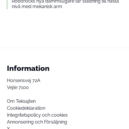
Roborocks nya dammsugare tar städning till nästa
nivå med mekanisk arm
Information
Horsensvej 72A
Vejle 7100
Om Teksajten
Cookiedeklaration
Integritetspolicy och cookies
Annonsering och Försäljning
X