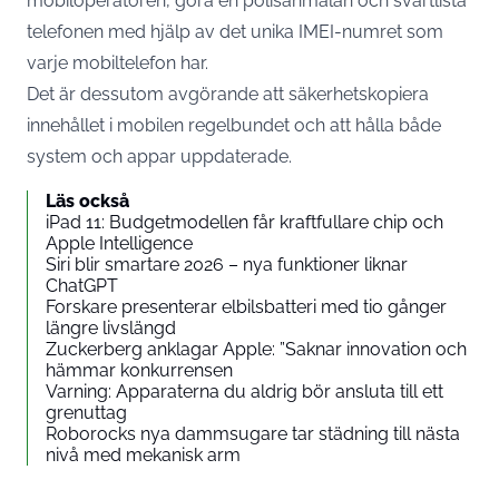
mobiloperatören, göra en polisanmälan och svartlista
telefonen med hjälp av det unika IMEI-numret som
varje
mobiltelefon
har.
Det är dessutom avgörande att säkerhetskopiera
innehållet i mobilen regelbundet och att hålla både
system och appar uppdaterade.
Läs också
iPad 11: Budgetmodellen får kraftfullare chip och
Apple Intelligence
Siri blir smartare 2026 – nya funktioner liknar
ChatGPT
Forskare presenterar elbilsbatteri med tio gånger
längre livslängd
Zuckerberg anklagar Apple: ”Saknar innovation och
hämmar konkurrensen
Varning: Apparaterna du aldrig bör ansluta till ett
grenuttag
Roborocks nya dammsugare tar städning till nästa
nivå med mekanisk arm