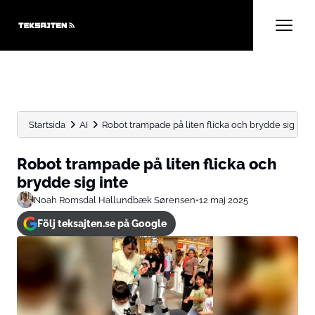
Startsida
AI
Robot trampade på liten flicka och brydde sig inte
Robot trampade på liten flicka och
brydde sig inte
Noah Romsdal Hallundbæk Sørensen
•
12 maj 2025
Följ teksajten.se på Google