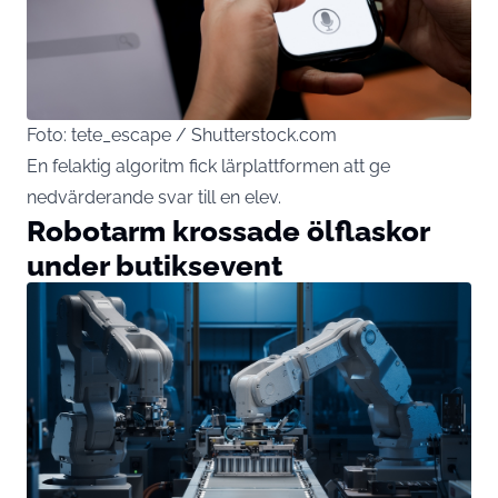
Foto: tete_escape / Shutterstock.com
En felaktig algoritm fick lärplattformen att ge
nedvärderande svar till en elev.
Robotarm krossade ölflaskor
under butiksevent