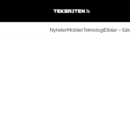
Nyheter
Mobiler
Teknologi
Elbilar
Säk