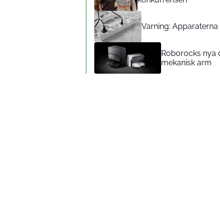
Varning: Apparaterna d
Roborocks nya d
mekanisk arm