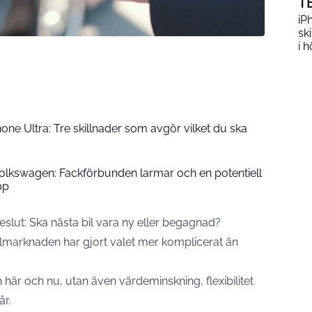
T
iP
sk
i h
hone Ultra: Tre skillnader som avgör vilket du ska
Volkswagen: Fackförbunden larmar och en potentiell
pp
t beslut: Ska nästa bil vara ny eller begagnad?
bilmarknaden har gjort valet mer komplicerat än
här och nu, utan även värdeminskning, flexibilitet
år.