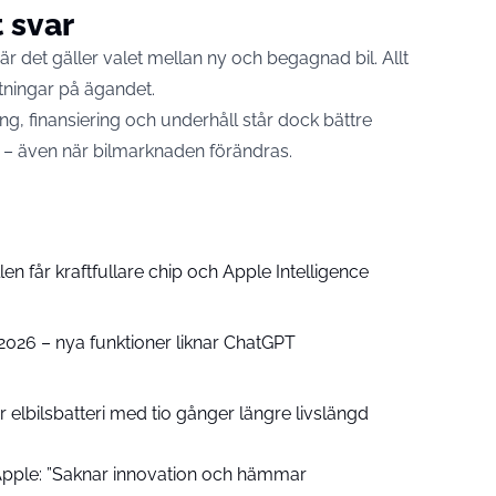
t svar
l när det gäller valet mellan ny och begagnad bil. Allt
ningar på ägandet.
g, finansiering och underhåll står dock bättre
er – även när bilmarknaden förändras.
n får kraftfullare chip och Apple Intelligence
e 2026 – nya funktioner liknar ChatGPT
 elbilsbatteri med tio gånger längre livslängd
pple: ”Saknar innovation och hämmar