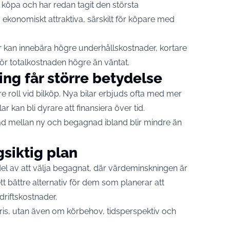
t köpa och har redan tagit den största
konomiskt attraktiva, särskilt för köpare med
r kan innebära högre underhållskostnader, kortare
gör totalkostnaden högre än väntat.
ing får större betydelse
rre roll vid bilköp. Nya bilar erbjuds ofta med mer
 kan bli dyrare att finansiera över tid.
ad mellan ny och begagnad ibland blir mindre än
ngsiktig plan
del av att välja begagnat, där värdeminskningen är
tt bättre alternativ för dem som planerar att
 driftskostnader.
pris, utan även om körbehov, tidsperspektiv och