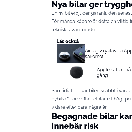
Nya bilar ger trygg
En ny bil erbjuder garanti, den senas
För många köpare är detta en viktig tryg
tekniskt avancerade.
Läs också
AirTag 2 ryktas bli A
säkerhet
Apple satsar p
gång
Samtidigt tappar bilen snabbt i värde 
nybilsköpare ofta betalar ett högt pri
vidare efter bara några år.
Begagnade bilar kan
innebär risk