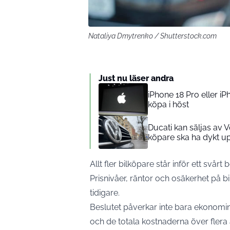
Nataliya Dmytrenko / Shutterstock.com
Just nu läser andra
iPhone 18 Pro eller iP
köpa i höst
Ducati kan säljas av 
köpare ska ha dykt u
Allt fler bilköpare står inför ett svår
Prisnivåer, räntor och osäkerhet på 
tidigare.
Beslutet påverkar inte bara ekonomin 
och de totala kostnaderna över flera 