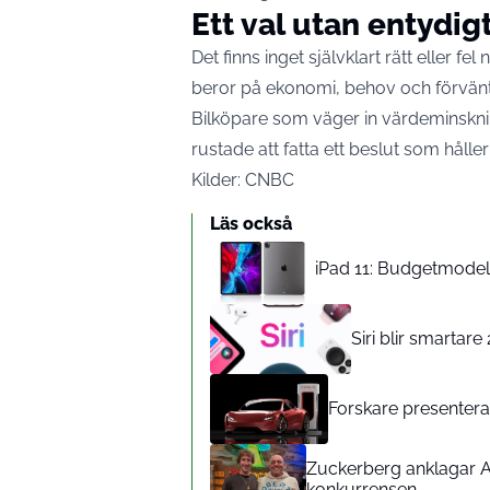
Ett val utan entydig
Det finns inget självklart rätt eller fe
beror på ekonomi, behov och förvänt
Bilköpare som väger in värdeminsknin
rustade att fatta ett beslut som håll
Kilder:
CNBC
Läs också
iPad 11: Budgetmodelle
Siri blir smartar
Forskare presenterar
Zuckerberg anklagar A
konkurrensen