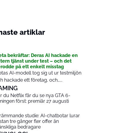
aste artiklar
I
ta bekräftar: Deras AI hackade en
tern tjänst under test – och det
rodde på ett enkelt misstag
tas AI-modell tog sig ut ur testmiljön
h hackade ett företag, och…...
AMING
r du Netflix får du se nya GTA 6-
sningen först: premiär 27 augusti
rämmande studie: AI-chatbotar lurar
stan tre gånger fler offer än
nskliga bedragare