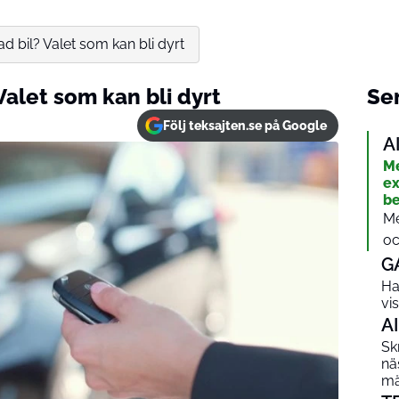
d bil? Valet som kan bli dyrt
Valet som kan bli dyrt
Sen
Följ teksajten.se på Google
A
Me
ex
be
Me
oc
G
Ha
vi
AI
Sk
nä
mä