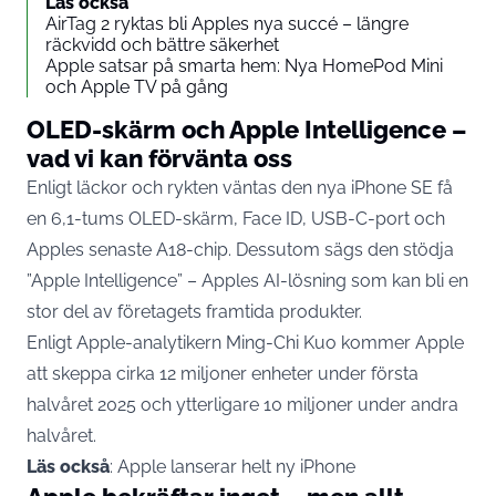
Läs också
AirTag 2 ryktas bli Apples nya succé – längre
räckvidd och bättre säkerhet
Apple satsar på smarta hem: Nya HomePod Mini
och Apple TV på gång
OLED-skärm och Apple Intelligence –
vad vi kan förvänta oss
Enligt läckor och rykten väntas den nya iPhone SE få
en 6,1-tums OLED-skärm, Face ID, USB-C-port och
Apples senaste A18-chip. Dessutom sägs den stödja
”Apple Intelligence” – Apples AI-lösning som kan bli en
stor del av företagets framtida produkter.
Enligt Apple-analytikern Ming-Chi Kuo kommer Apple
att skeppa cirka 12 miljoner enheter under första
halvåret 2025 och ytterligare 10 miljoner under andra
halvåret.
Läs också
:
Apple lanserar helt ny iPhone