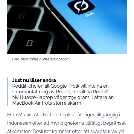
Foto: miss.cabul / Shutterstock.com
Just nu läser andra
Reddit-chefen till Google: ”Folk vill inte ha en
sammanfattning av Reddit, de vill ha Reddit”
Ny Huawei-laptop väger 798 gram: Lättare än
MacBook Air trots större skärm
Elon Musks AI-chattbot Grok är återigen tillgänglig i
Indonesien efter att myndigheterna tillfälligt begränsat
åtkomsten. Beslutet kommer efter att skärpta krav på