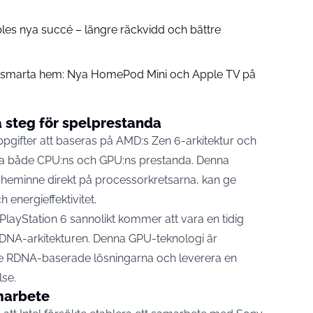
pples nya succé – längre räckvidd och bättre
å smarta hem: Nya HomePod Mini och Apple TV på
 steg för spelprestanda
pgifter att baseras på AMD:s Zen 6-arkitektur och
höja både CPU:ns och GPU:ns prestanda. Denna
cheminne direkt på processorkretsarna, kan ge
 energieffektivitet.
PlayStation 6 sannolikt kommer att vara en tidig
UDNA-arkitekturen. Denna GPU-teknologi är
de RDNA-baserade lösningarna och leverera en
lse.
marbete