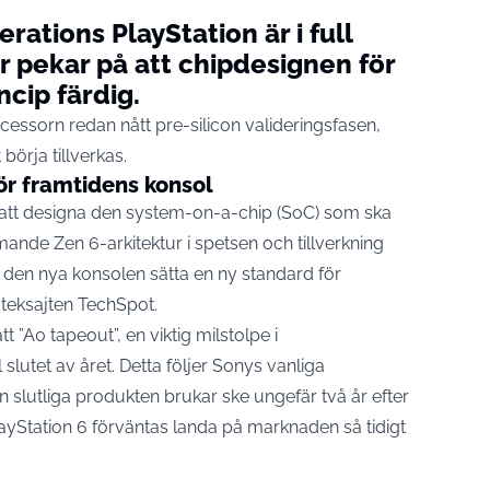
ations PlayStation är i full
r pekar på att chipdesignen för
ncip färdig.
cessorn redan nått pre-silicon valideringsfasen,
 börja tillverkas.
r framtidens konsol
r att designa den system-on-a-chip (SoC) som ska
nde Zen 6-arkitektur i spetsen och tillverkning
en nya konsolen sätta en ny standard för
r teksajten
TechSpot
.
t ”A0 tapeout”, en viktig milstolpe i
 slutet av året. Detta följer Sonys vanliga
n slutliga produkten brukar ske ungefär två år efter
yStation 6 förväntas landa på marknaden så tidigt