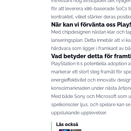
Intressant nog avslöjades det nyligen
för att leverera x86-baserade SoCs t
kontraktet, vilket stärker deras posit
När kan vi förvänta oss Play
Med chipdesignen nästan klar och tape
lanseringsplan. Detta innebär att vi 
hårdvara som ligger i framkant av b
Vad betyder detta för framt
PlayStation 6:s potentiella adoption
markerar ett stort steg framåt för sp
energieffektivitet och innovativ desig
konsolmarknaden under nästa årtion
Med både Sony och Microsoft som u
spelkonsoler ljus, och spelare kan
uppslukande upplevelser.
Läs också