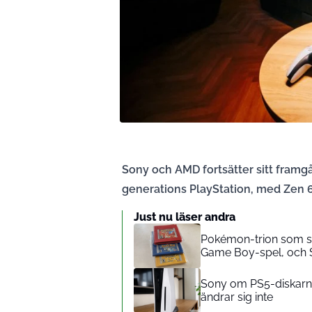
Sony och AMD fortsätter sitt framg
generations PlayStation, med Zen 6
Just nu läser andra
Pokémon-trion som slo
Game Boy-spel, och S
Sony om PS5-diskarna: 
ändrar sig inte