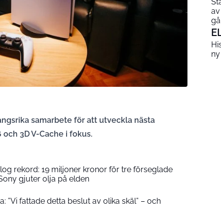
St
av
gå
E
His
ny
ångsrika samarbete för att utveckla nästa
 och 3D V-Cache i fokus.
g rekord: 19 miljoner kronor för tre förseglade
ony gjuter olja på elden
”Vi fattade detta beslut av olika skäl” – och