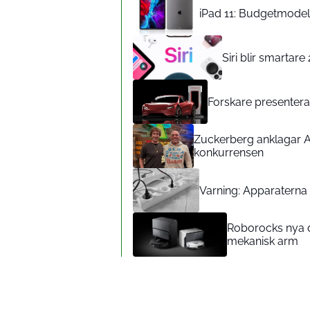
iPad 11: Budgetmodelle
Siri blir smartar
Forskare presenterar
Zuckerberg anklagar A
konkurrensen
Varning: Apparaterna d
Roborocks nya d
mekanisk arm