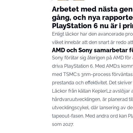
Arbetet med nästa gener
gång, och nya rapporte
PlayStation 6 nu är i pri
Enligt läckor har den avancerade pro
vilket innebär att den snart är redo att
AMD och Sony samarbetar fö
Sony förlitar sig återigen på AMD fö
driva PlayStation 6. Med AMD:s komma
med TSMC:s 3nm-process förväntas d
prestanda och effektivitet. Det skrive
Läckor från källan KeplerL2 avslöjar at
hårdvaruutvecklingen, är planerad till
utvecklingscykel, där lansering av de
tapeout-fasen. Med andra ord kan Pla
som 2027.