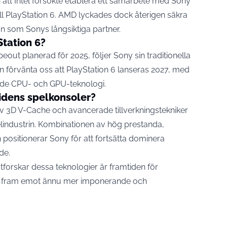
 att Intel försökte etablera ett samarbete med Sony
ill PlayStation 6. AMD lyckades dock återigen säkra
ion som Sonys långsiktiga partner.
Station 6?
out planerad för 2025, följer Sony sin traditionella
kan förvänta oss att PlayStation 6 lanseras 2027, med
åde CPU- och GPU-teknologi.
idens spelkonsoler?
 av 3D V-Cache och avancerade tillverkningstekniker
elindustrin. Kombinationen av hög prestanda,
n positionerar Sony för att fortsätta dominera
de.
tforskar dessa
teknologier
är framtiden för
 se fram emot ännu mer imponerande och