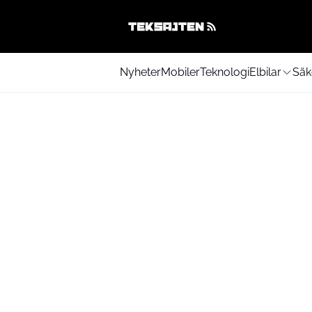
Nyheter
Mobiler
Teknologi
Elbilar
Säk