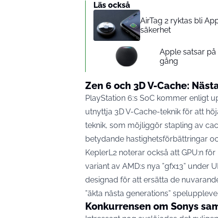
Läs också
AirTag 2 ryktas bli A
säkerhet
Apple satsar p
gång
Zen 6 och 3D V-Cache: Nästa
PlayStation 6:s SoC kommer enligt up
utnyttja 3D V-Cache-teknik för att 
teknik, som möjliggör stapling av ca
betydande hastighetsförbättringar och
KeplerL2 noterar också att GPU:n för 
variant av AMD:s nya ”gfx13” under 
designad för att ersätta de nuvaran
”äkta nästa generations” speluppleve
Konkurrensen om Sonys sa