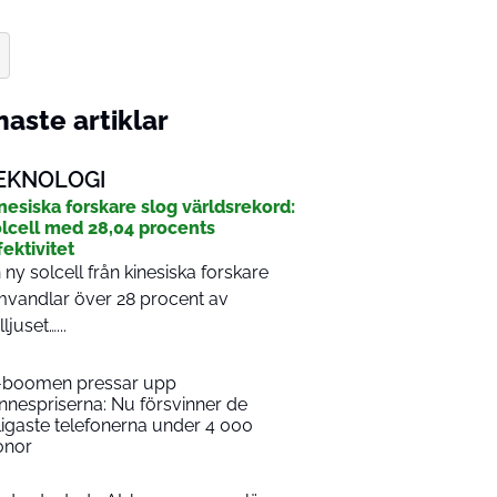
aste artiklar
EKNOLOGI
nesiska forskare slog världsrekord:
lcell med 28,04 procents
fektivitet
 ny solcell från kinesiska forskare
vandlar över 28 procent av
ljuset…...
-boomen pressar upp
nnespriserna: Nu försvinner de
lligaste telefonerna under 4 000
onor