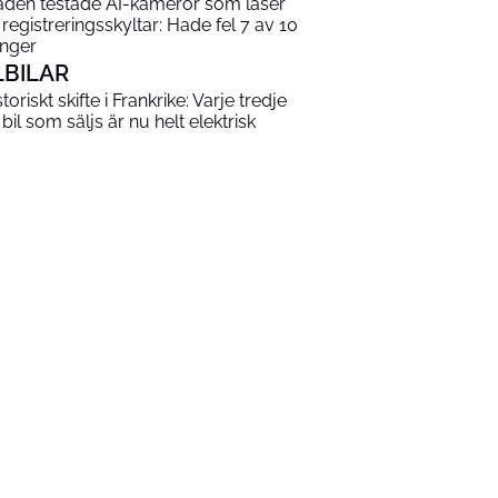
aden testade AI-kameror som läser
 registreringsskyltar: Hade fel 7 av 10
nger
LBILAR
toriskt skifte i Frankrike: Varje tredje
 bil som säljs är nu helt elektrisk