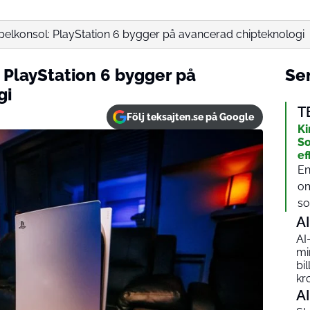
pelkonsol: PlayStation 6 bygger på avancerad chipteknologi
 PlayStation 6 bygger på
Sen
gi
T
Följ teksajten.se på Google
Ki
So
ef
En
om
sol
AI
AI
mi
bi
kr
AI