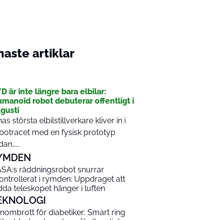
aste artiklar
I
D är inte längre bara elbilar:
manoid robot debuterar offentligt i
gusti
nas största elbilstillverkare kliver in i
botracet med en fysisk prototyp
dan…...
YMDEN
SA:s räddningsrobot snurrar
ontrollerat i rymden: Uppdraget att
dda teleskopet hänger i luften
EKNOLOGI
nombrott för diabetiker: Smart ring