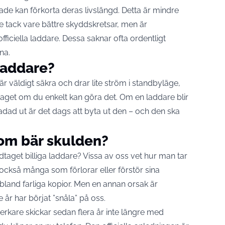
lade kan förkorta deras livslängd. Detta är mindre
tack vare bättre skyddskretsar, men är
officiella laddare. Dessa saknar ofta ordentligt
na.
laddare?
 väldigt säkra och drar lite ström i standbyläge,
taget om du enkelt kan göra det. Om en laddare blir
kadad ut är det dags att byta ut den – och den ska
som bär skulden?
udtaget
billiga
laddare? Vissa av oss vet hur man tar
också många som förlorar eller förstör sina
ibland farliga kopior. Men en annan orsak är
 år har börjat ”snåla” på oss.
erkare skickar sedan flera år inte längre med