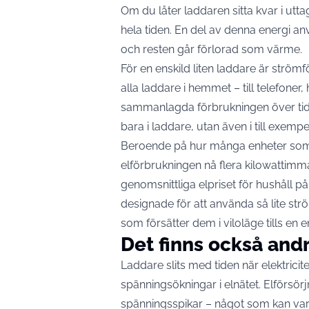
Om du låter laddaren sitta kvar i uttag
hela tiden. En del av denna energi an
och resten går förlorad som värme.
För en enskild liten laddare är strö
alla laddare i hemmet – till telefoner
sammanlagda förbrukningen över tid
bara i laddare, utan även i till exemp
Beroende på hur många enheter som s
elförbrukningen nå flera kilowattimm
genomsnittliga elpriset för hushåll 
designade för att använda så lite str
som försätter dem i viloläge tills en
Det finns också andr
Laddare slits med tiden när elektricite
spänningsökningar i elnätet. Elförsörj
spänningsspikar – något som kan vara