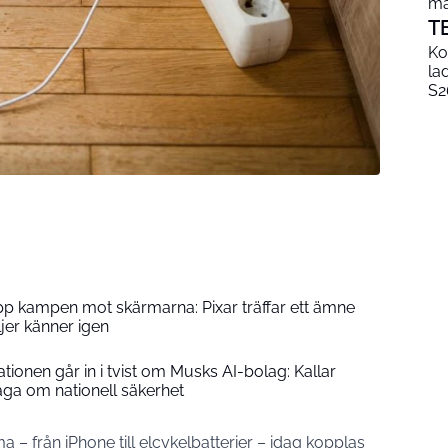
mä
T
Ko
la
S2
upp kampen mot skärmarna: Pixar träffar ett ämne
er känner igen
ionen går in i tvist om Musks AI-bolag: Kallar
åga om nationell säkerhet
– från iPhone till elcykelbatterier – idag kopplas