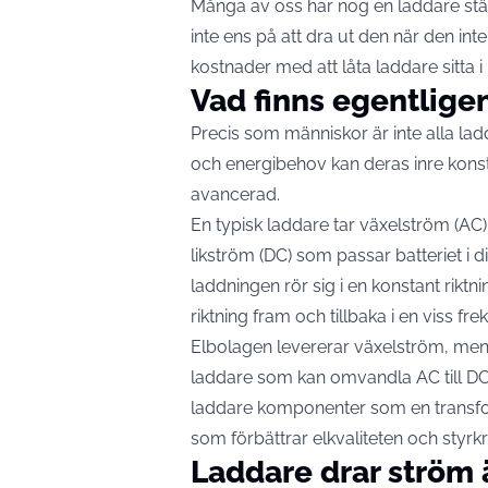
Många av oss har nog en laddare stä
inte ens på att dra ut den när den int
kostnader med att låta laddare sitta i
Vad finns egentligen
Precis som människor är inte alla l
och energibehov kan deras inre konst
avancerad.
En typisk laddare tar växelström (AC)
likström (DC) som passar batteriet i d
laddningen rör sig i en konstant rikt
riktning fram och tillbaka i en viss fre
Elbolagen levererar växelström, men
laddare som kan omvandla AC till DC.
laddare komponenter som en transfo
som förbättrar elkvaliteten och styrk
Laddare drar ström 