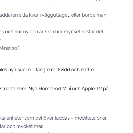
laddaren sitta kvar i vägguttaget, eller borde man
ck och hur ny den är. Och hur mycket kostar det
?
inst 20?
pples nya succé – längre räckvidd och bättre
å smarta hem: Nya HomePod Mini och Apple TV på
ska enheter som behöver laddas – mobiltelefoner,
klar och mycket mer.