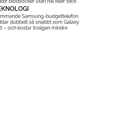
ter blodsocker utan nål eller stick
EKNOLOGI
mmande Samsung-budgettelefon
ddar dubbelt så snabbt som Galaxy
6 – och kostar troligen mindre