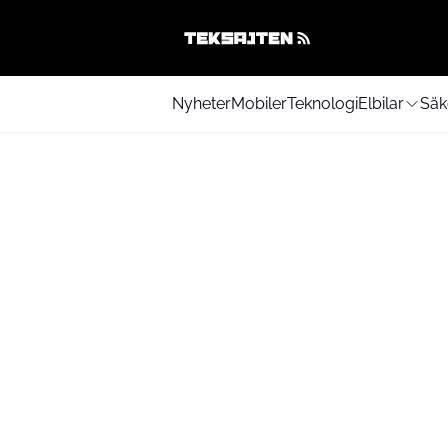
Nyheter
Mobiler
Teknologi
Elbilar
Säk