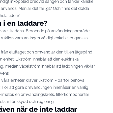
ndigt inkopplad bredvid sängen och tänker kanske
e används. Men är det farligt? Och finns det dolda
 hela tiden?
 i en laddare?
addare likadana. Beroende på användningsområde
ruktion vara antingen väldigt enkel eller ganska
 från eluttaget och omvandlar den till en lågspänd
in enhet. Likström innebär att den elektriska
ning, medan växelström innebär att laddningen växlar
kvens.
 våra enheter kräver likström – därför behövs
 För att göra omvandlingen innehåller en vanlig
rmator, en omvandlingskrets, filterkomponenter
retsar för skydd och reglering.
även när de inte laddar