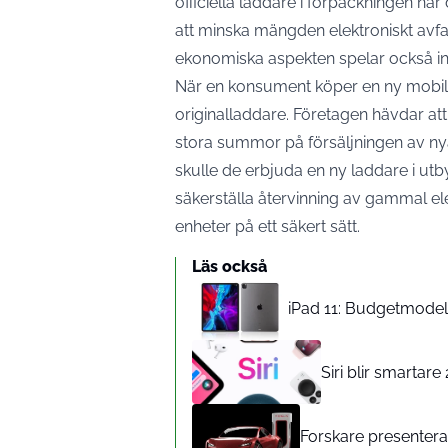
officiella laddare i förpackningen när
att minska mängden elektroniskt avfall
ekonomiska aspekten spelar också in
När en konsument köper en ny
mobil
original­laddare. Företagen hävdar att
stora summor på försäljningen av nya
skulle de erbjuda en ny laddare i ut
säkerställa återvinning av gammal ele
enheter på ett säkert sätt.
Läs också
iPad 11: Budgetmodelle
Siri blir smartar
Forskare presenterar