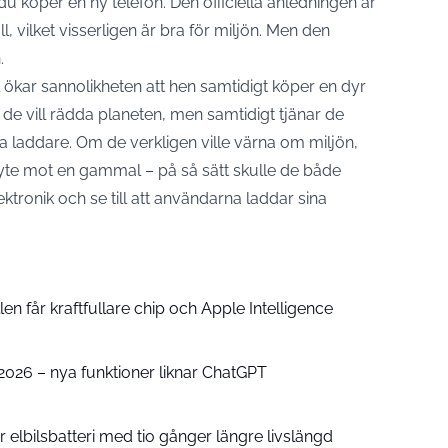
 du köper en ny telefon. Den officiella anledningen är
, vilket visserligen är bra för miljön. Men den
.
ökar sannolikheten att hen samtidigt köper en dyr
 de vill rädda planeten, men samtidigt tjänar de
 laddare. Om de verkligen ville värna om miljön,
byte mot en gammal – på så sätt skulle de både
ktronik och se till att användarna laddar sina
n får kraftfullare chip och Apple Intelligence
e 2026 – nya funktioner liknar ChatGPT
 elbilsbatteri med tio gånger längre livslängd