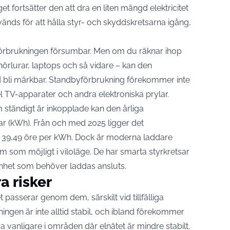
et fortsätter den att dra en liten mängd elektricitet
vänds för att hålla styr- och skyddskretsarna igång,
mförbrukningen försumbar. Men om du räknar ihop
, hörlurar, laptops och så vidare – kan den
 bli märkbar. Standbyförbrukning förekommer inte
el TV-apparater och andra elektroniska prylar.
tändigt är inkopplade kan den årliga
ar (kWh). Från och med 2025 ligger det
på 39,49 öre per kWh. Dock är moderna laddare
öm som möjligt i viloläge. De har smarta styrkretsar
 enhet som behöver laddas ansluts.
a risker
t passerar genom dem, särskilt vid tillfälliga
ningen är inte alltid stabil, och ibland förekommer
 vanligare i områden där elnätet är mindre stabilt.