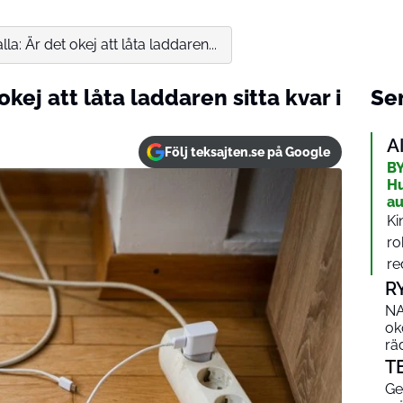
la: Är det okej att låta laddaren...
okej att låta laddaren sitta kvar i
Sen
A
Följ teksajten.se på Google
BY
Hu
au
Ki
ro
re
R
NA
ok
rä
T
Ge