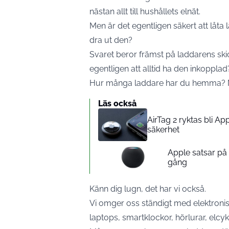
nästan allt till hushållets elnät.
Men är det egentligen säkert att låta 
dra ut den?
Svaret beror främst på laddarens ski
egentligen att alltid ha den inkopplad
Hur många laddare har du hemma? M
Läs också
AirTag 2 ryktas bli A
säkerhet
Apple satsar p
gång
Känn dig lugn, det har vi också.
Vi omger oss ständigt med elektroni
laptops, smartklockor, hörlurar, elcy