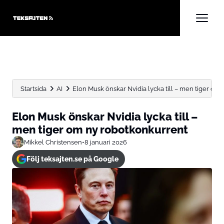
Startsida
AI
Elon Musk önskar Nvidia lycka till – men tiger om...
Elon Musk önskar Nvidia lycka till –
men tiger om ny robotkonkurrent
Mikkel Christensen
•
8 januari 2026
Följ teksajten.se på Google