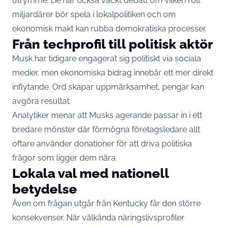
utrymme. De har också väckt debatt om vilken roll
miljardärer bör spela i lokalpolitiken och om
ekonomisk makt kan rubba demokratiska processer.
Från techprofil till politisk aktör
Musk har tidigare engagerat sig politiskt via sociala
medier, men ekonomiska bidrag innebär ett mer direkt
inflytande. Ord skapar uppmärksamhet, pengar kan
avgöra resultat.
Analytiker menar att Musks agerande passar in i ett
bredare mönster där förmögna företagsledare allt
oftare använder donationer för att driva politiska
frågor som ligger dem nära.
Lokala val med nationell
betydelse
Även om frågan utgår från Kentucky får den större
konsekvenser. När välkända näringslivsprofiler