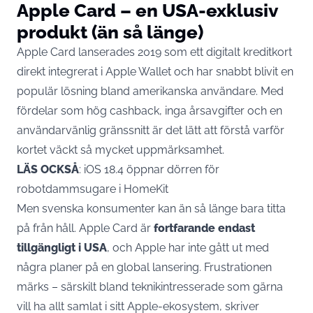
Apple Card – en USA-exklusiv
produkt (än så länge)
Apple Card lanserades 2019 som ett digitalt kreditkort
direkt integrerat i Apple Wallet och har snabbt blivit en
populär lösning bland amerikanska användare. Med
fördelar som hög cashback, inga årsavgifter och en
användarvänlig gränssnitt är det lätt att förstå varför
kortet väckt så mycket uppmärksamhet.
LÄS OCKSÅ
:
iOS 18.4 öppnar dörren för
robotdammsugare i HomeKit
Men svenska konsumenter kan än så länge bara titta
på från håll.
Apple
Card är
fortfarande endast
tillgängligt i USA
, och Apple har inte gått ut med
några planer på en global lansering. Frustrationen
märks – särskilt bland teknikintresserade som gärna
vill ha allt samlat i sitt Apple-ekosystem, skriver