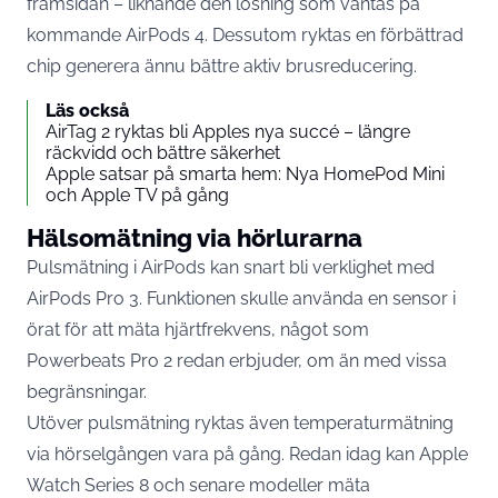
framsidan – liknande den lösning som väntas på
kommande AirPods 4. Dessutom ryktas en förbättrad
chip generera ännu bättre aktiv brusreducering.
Läs också
AirTag 2 ryktas bli Apples nya succé – längre
räckvidd och bättre säkerhet
Apple satsar på smarta hem: Nya HomePod Mini
och Apple TV på gång
Hälsomätning via hörlurarna
Pulsmätning i AirPods kan snart bli verklighet med
AirPods Pro 3. Funktionen skulle använda en sensor i
örat för att mäta hjärtfrekvens, något som
Powerbeats Pro 2 redan erbjuder, om än med vissa
begränsningar.
Utöver pulsmätning ryktas även temperaturmätning
via hörselgången vara på gång. Redan idag kan
Apple
Watch
Series 8 och senare modeller mäta