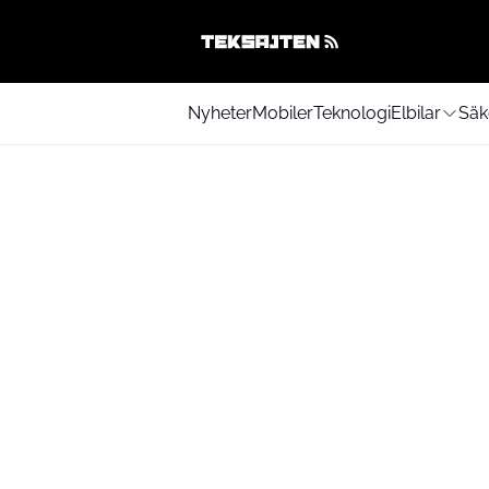
Nyheter
Mobiler
Teknologi
Elbilar
Säk