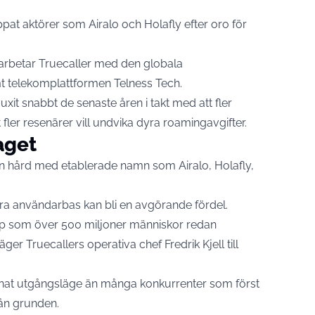
pat aktörer som Airalo och Holafly efter oro för
marbetar Truecaller med den globala
t telekomplattformen Telness Tech.
xit snabbt de senaste åren i takt med att fler
t fler resenärer vill undvika dyra roamingavgifter.
aget
 hård med etablerade namn som Airalo, Holafly,
ora användarbas kan bli en avgörande fördel.
 app som över 500 miljoner människor redan
ger Truecallers operativa chef Fredrik Kjell till
annat utgångsläge än många konkurrenter som först
ån grunden.