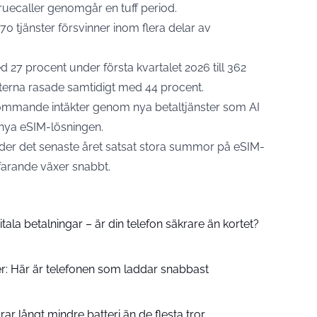
uecaller genomgår en tuff period.
0 tjänster försvinner inom flera delar av
27 procent under första kvartalet 2026 till 362
terna rasade samtidigt med 44 procent.
kommande intäkter genom nya betaltjänster som AI
 nya eSIM-lösningen.
nder det senaste året satsat stora summor på eSIM-
tfarande växer snabbt.
ala betalningar – är din telefon säkrare än kortet?
er: Här är telefonen som laddar snabbast
rar långt mindre batteri än de flesta tror