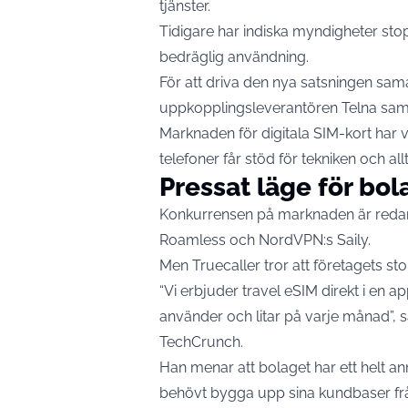
tjänster.
Tidigare har indiska myndigheter stop
bedräglig användning.
För att driva den nya satsningen sa
uppkopplingsleverantören Telna sam
Marknaden för digitala SIM-kort har vu
telefoner får stöd för tekniken och all
Pressat läge för bol
Konkurrensen på marknaden är redan
Roamless och NordVPN:s Saily.
Men Truecaller tror att företagets st
“Vi erbjuder travel eSIM direkt i en
använder och litar på varje månad”, sä
TechCrunch.
Han menar att bolaget har ett helt 
behövt bygga upp sina kundbaser fr