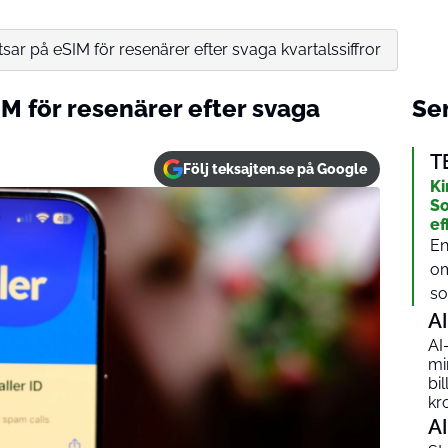
tsar på eSIM för resenärer efter svaga kvartalssiffror
IM för resenärer efter svaga
Sen
T
Följ teksajten.se på Google
Ki
So
ef
En
om
sol
AI
AI
mi
bi
kr
AI