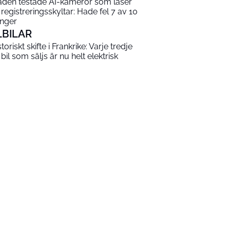
aden testade AI-kameror som läser
 registreringsskyltar: Hade fel 7 av 10
nger
LBILAR
toriskt skifte i Frankrike: Varje tredje
 bil som säljs är nu helt elektrisk