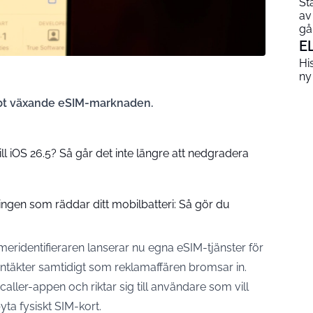
St
av
gå
E
His
ny
abbt växande eSIM-marknaden.
l iOS 26.5? Så går det inte längre att nedgradera
ingen som räddar ditt mobilbatteri: Så gör du
identifieraren lanserar nu egna eSIM-tjänster för
a intäkter samtidigt som reklamaffären bromsar in.
caller-appen och riktar sig till användare som vill
ta fysiskt SIM-kort.