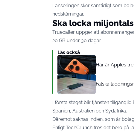
Lanseringen sker samtidigt som bola
nedskärningar.
Ska locka miljontal
Truecaller uppger att abonnemangen k
20 GB under 30 dagar.
Läs också
Här är Apples tre
Falska laddnings
I första steget blir tjänsten tillgängli
Spanien, Australien och Sydafrika.
Däremot saknas Indien, som är bolag
Enligt
TechCrunch
tros det bero på l