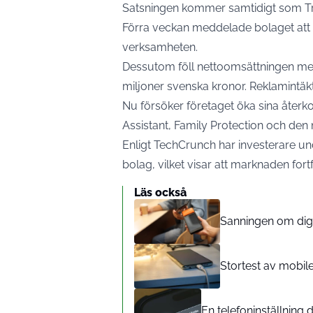
Satsningen kommer samtidigt som Tr
Förra veckan meddelade bolaget att 7
verksamheten.
Dessutom föll nettoomsättningen med 
miljoner svenska kronor. Reklamintäk
Nu försöker företaget öka sina åter
Assistant, Family Protection och den
Enligt TechCrunch har investerare u
bolag, vilket visar att marknaden for
Läs också
Sanningen om digit
Stortest av mobil
En telefoninställning d