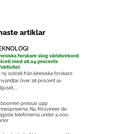
aste artiklar
EKNOLOGI
nesiska forskare slog världsrekord:
lcell med 28,04 procents
fektivitet
 ny solcell från kinesiska forskare
vandlar över 28 procent av
ljuset…...
-boomen pressar upp
nnespriserna: Nu försvinner de
lligaste telefonerna under 4 000
onor