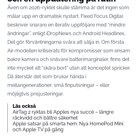
Även om 2026-ryktet skulle stämma är det ingen som
målar upp en dramatisk nystart. Fixed Focus Digital
beskriver snarare en iterativ uppföljare med “mindre
ändringar”, enligt
iDropNews
och
Android Headlines
.
Det gör förväntningarna svåra att sälja in. Om första
Air-modellen kritiserats för kompromisser som ensam
bakre kamera och snävare batterimarginaler, finns det
inte mycket att “skära bort” utan att konceptet spricker.
Då återstår det som brukar hända i
mellangenerationer: små finputsningar – eller
möjligtvis prisjusteringar.
Läs också
AirTag 2 ryktas bli Apples nya succé – längre
räckvidd och bättre säkerhet
Apple satsar på smarta hem: Nya HomePod Mini
och Apple TV på gång