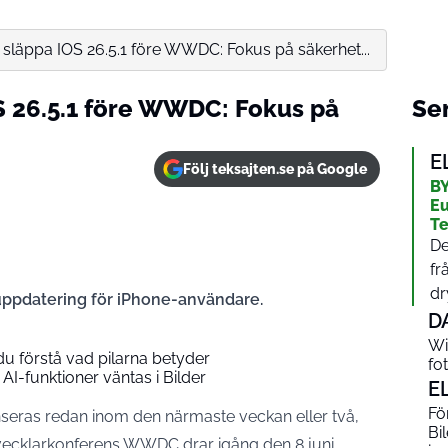
 släppa IOS 26.5.1 före WWDC: Fokus på säkerhet...
S 26.5.1 före WWDC: Fokus på
Sen
E
Följ teksajten.se på Google
BY
Eu
Te
De
fr
dr
 uppdatering för iPhone-användare.
D
Wi
u förstå vad pilarna betyder
fo
AI-funktioner väntas i Bilder
E
Fö
anseras redan inom den närmaste veckan eller två,
Bil
tvecklarkonferens WWDC drar igång den 8 juni.