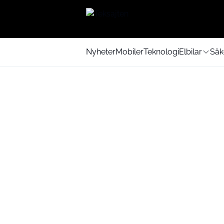
Nyheter
Mobiler
Teknologi
Elbilar
Säk