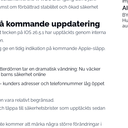
im
mst om förbättrad stabilitet och ökad säkerhet
AI
BY
Hu
 på kommande uppdatering
au
t tecken på IOS 26.5.1 har upptäckts genom interna
en.
sig ge en tidig indikation på kommande Apple-släpp.
ytterdörren tar en dramatisk vändning: Nu väcker
ng barns säkerhet online
– kunders adresser och telefonnummer låg öppet
n vara relativt begränsad.
ch täppa till säkerhetsbrister som upptäckts sedan
inte kommer att märka några större förändringar i