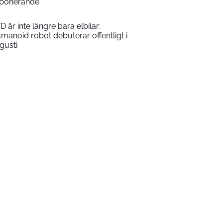
ponerande
D är inte längre bara elbilar:
manoid robot debuterar offentligt i
gusti