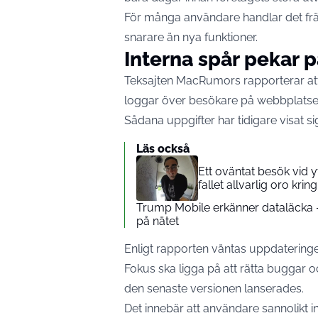
För många användare handlar det frä
snarare än nya funktioner.
Interna spår pekar
Teksajten
MacRumors
rapporterar at
loggar över besökare på webbplats
Sådana uppgifter har tidigare visat 
Läs också
Ett oväntat besök vid 
fallet allvarlig oro kri
Trump Mobile erkänner dataläcka 
på nätet
Enligt rapporten väntas uppdateringe
Fokus ska ligga på att rätta buggar o
den senaste versionen lanserades.
Det innebär att användare sannolikt 