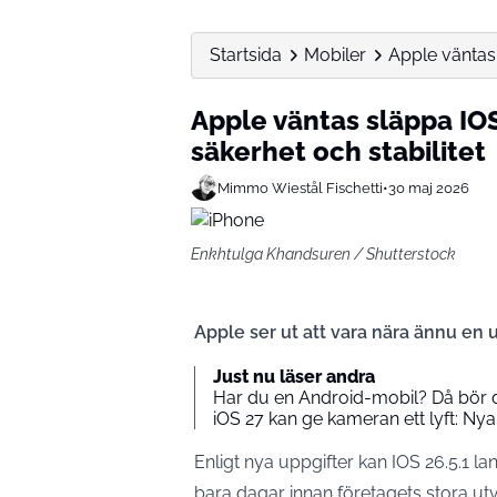
Startsida
Mobiler
Apple väntas
Apple väntas släppa IO
säkerhet och stabilitet
Mimmo Wiestål Fischetti
•
30 maj 2026
Enkhtulga Khandsuren / Shutterstock
Apple ser ut att vara nära ännu en
Just nu läser andra
Har du en Android-mobil? Då bör d
iOS 27 kan ge kameran ett lyft: Nya 
Enligt nya uppgifter kan IOS 26.5.1 l
bara dagar innan företagets stora u