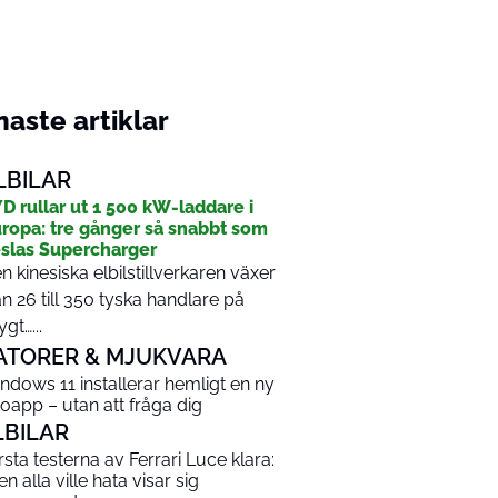
aste artiklar
LBILAR
D rullar ut 1 500 kW-laddare i
ropa: tre gånger så snabbt som
slas Supercharger
n kinesiska elbilstillverkaren växer
ån 26 till 350 tyska handlare på
ygt…...
ATORER & MJUKVARA
ndows 11 installerar hemligt en ny
toapp – utan att fråga dig
LBILAR
rsta testerna av Ferrari Luce klara:
en alla ville hata visar sig