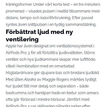
träningsformer. Under vårt korta test – en tre minuters
promenad – visades pulsen i realtid tillsammans med
distans, tempo och kaloriförbrukning. Efter passet
syntes även snittpulsen i en tydlig sammanställning.
Förbättrat ljud med ny
ventilering
Apple har även designat om ventilationssystemet i
AirPods Pro 3 för att förbättra ljudkvaliteten. Större
ventiler och nya ljudkammare skapar mer luftflöde,
vilket i kombination med en omarbetad
högtalardrivare ger djupare bas och bredare ljudbild.
Med låten
Alaska
av Maggie Rogers märktes tydligt
hur ljudet fått mer detalj och separation – både
bastrumma och handpan hade en textur som annars
ofta går förlorad i mindre hörlurar. Jämfört med
AirPods Pro 2 var skillnaden påtaglig redan efter