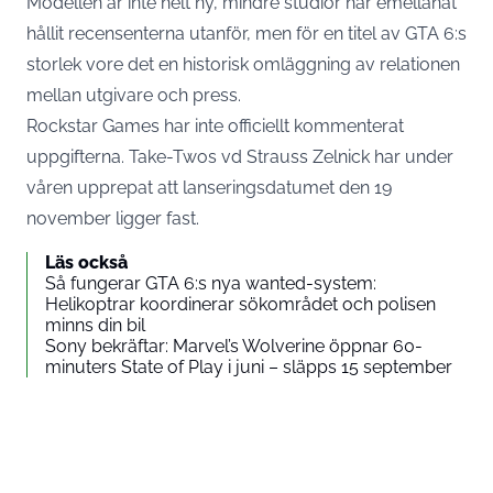
Modellen är inte helt ny, mindre studior har emellanåt
hållit recensenterna utanför, men för en titel av GTA 6:s
storlek vore det en historisk omläggning av relationen
mellan utgivare och press.
Rockstar Games har inte officiellt kommenterat
uppgifterna. Take-Twos vd Strauss Zelnick har under
våren upprepat att lanseringsdatumet den 19
november ligger fast.
Läs också
Så fungerar GTA 6:s nya wanted-system:
Helikoptrar koordinerar sökområdet och polisen
minns din bil
Sony bekräftar: Marvel’s Wolverine öppnar 60-
minuters State of Play i juni – släpps 15 september