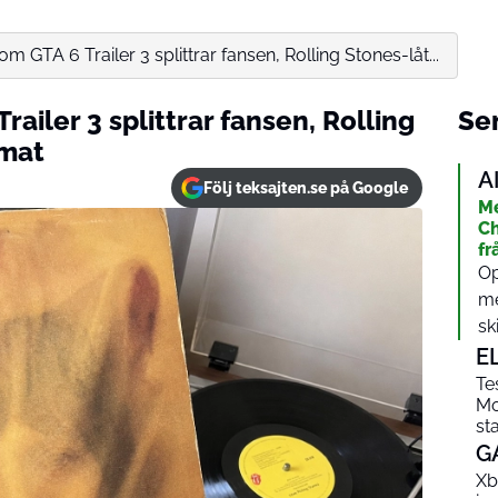
om GTA 6 Trailer 3 splittrar fansen, Rolling Stones-låt...
ailer 3 splittrar fansen, Rolling
Sen
emat
A
Följ teksajten.se på Google
Me
Ch
fr
Op
me
sk
E
Te
Mo
st
G
Xb