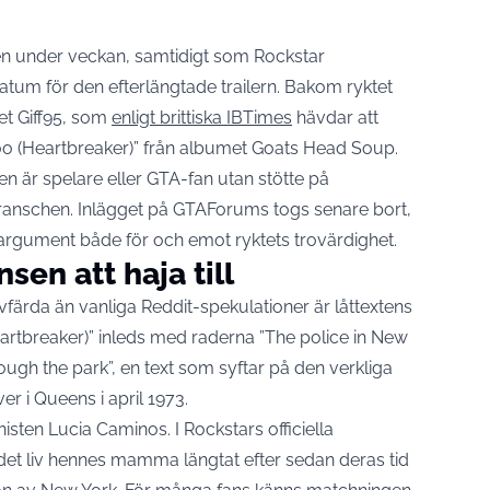
lden under veckan, samtidigt som Rockstar
datum för den efterlängtade trailern. Bakom ryktet
t Giff95, som
enligt brittiska IBTimes
hävdar att
oo (Heartbreaker)” från albumet Goats Head Soup.
en är spelare eller GTA-fan utan stötte på
kbranschen. Inlägget på GTAForums togs senare bort,
argument både för och emot ryktets trovärdighet.
sen att haja till
avfärda än vanliga Reddit-spekulationer är låttextens
tbreaker)” inleds med raderna ”The police in New
ough the park”, en text som syftar på den verkliga
er i Queens i april 1973.
nisten Lucia Caminos. I Rockstars officiella
t liv hennes mamma längtat efter sedan deras tid