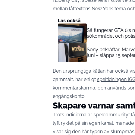
i Liberty City, spelseriens fiktiva v
mellan låttextens New York-tema och 
Läs också
Så fungerar GTA 6:s 
sökområdet och polise
Sony bekräftar: Marve
juni – släpps 15 sept
Den ursprungliga källan har också vis
gammalt, har enligt
speltidningen I
kommentarskarma, och används som h
engångskonto.
Skapare varnar samt
Trots indicierna är spelcommunityt l
lyft ryktet på sin egen kanal, manade t
visar sig den här typen av slumpmässi