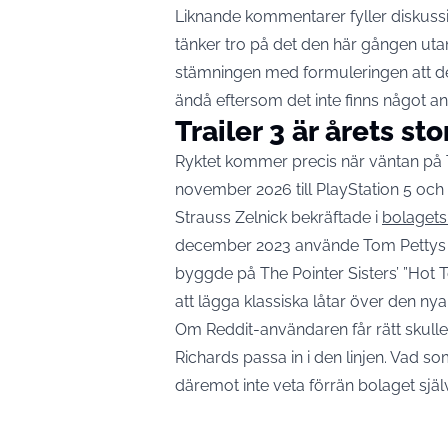
Liknande kommentarer fyller diskussi
tänker tro på det den här gången ut
stämningen med formuleringen att det 
ändå eftersom det inte finns något ann
Trailer 3 är årets 
Ryktet kommer precis när väntan på Tr
november 2026 till PlayStation 5 oc
Strauss Zelnick bekräftade i
bolagets
december 2023 använde Tom Pettys ”L
byggde på The Pointer Sisters’ ”Hot 
att lägga klassiska låtar över den nya 
Om Reddit-användaren får rätt skulle 
Richards passa in i den linjen. Vad so
däremot inte veta förrän bolaget själva