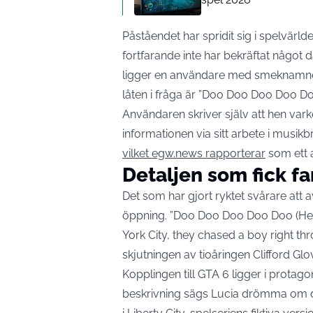
Påståendet har spridit sig i spelvär
fortfarande inte har bekräftat något 
ligger en användare med smeknamne
låten i fråga är ”Doo Doo Doo Doo D
Användaren skriver själv att hen vark
informationen via sitt arbete i musi
vilket egw.news rapporterar
som ett 
Detaljen som fick fan
Det som har gjort ryktet svårare att 
öppning. ”Doo Doo Doo Doo Doo (Hear
York City, they chased a boy right thr
skjutningen av tioåringen Clifford Glov
Kopplingen till GTA 6 ligger i protago
beskrivning sägs Lucia drömma om de