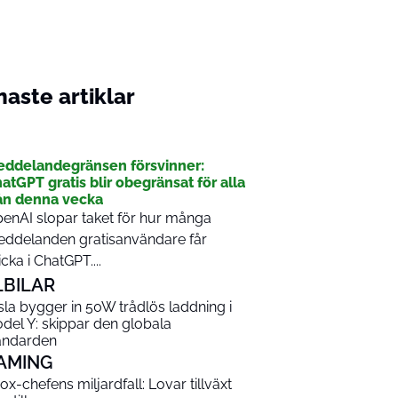
aste artiklar
I
ddelandegränsen försvinner:
atGPT gratis blir obegränsat för alla
ån denna vecka
enAI slopar taket för hur många
ddelanden gratisanvändare får
icka i ChatGPT....
LBILAR
sla bygger in 50W trådlös laddning i
del Y: skippar den globala
andarden
AMING
ox-chefens miljardfall: Lovar tillväxt