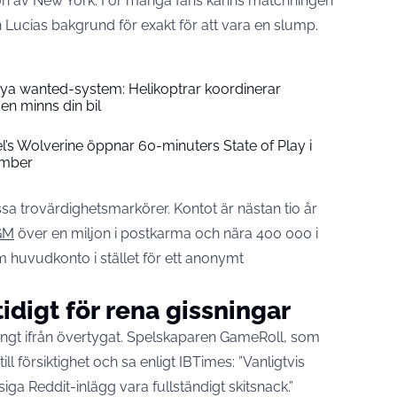
ersion av New York. För många fans känns matchningen
Lucias bakgrund för exakt för att vara en slump.
nya wanted-system: Helikoptrar koordinerar
n minns din bil
l’s Wolverine öppnar 60-minuters State of Play i
ember
sa trovärdighetsmarkörer. Kontot är nästan tio år
GGM
över en miljon i postkarma och nära 400 000 i
uvudkonto i stället för ett anonymt
idigt för rena gissningar
ångt ifrån övertygat. Spelskaparen GameRoll, som
ill försiktighet och sa enligt IBTimes: ”Vanligtvis
ga Reddit-inlägg vara fullständigt skitsnack.”