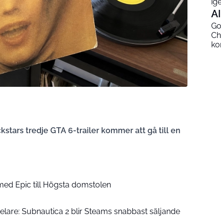
ig
AI
Go
Ch
ko
stars tredje GTA 6-trailer kommer att gå till en
 med Epic till Högsta domstolen
lare: Subnautica 2 blir Steams snabbast säljande