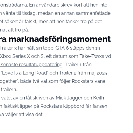
onstrådarna. En användare skrev kort att hen inte
an vänta till tisdag, medan en annan sammanfattade
säkert är falskt, men att hen tänker tro på det
at att tro på.
stora marknadsföringsmoment
ailer 3 har nått sin topp. GTA 6 släpps den 19
h Xbox Series X och S, ett datum som Take-Two:s vd
 senaste resultatuppdatering
. Trailer 1 från
ove Is a Long Road” och Trailer 2 från maj 2025
Together”, båda två val som följer Rockstars vana
trailern.
valet av en låt skriven av Mick Jagger och Keith
m faktiskt ligger på Rockstars klippbord får fansen
 väljer att visa det.