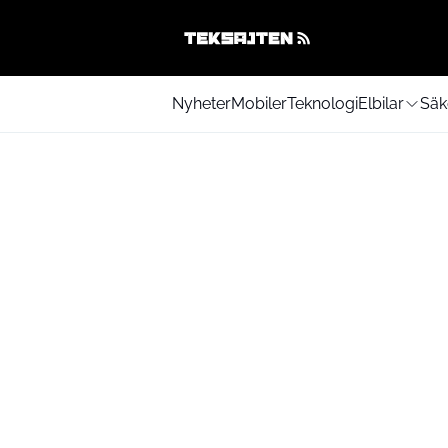
Nyheter
Mobiler
Teknologi
Elbilar
Säk