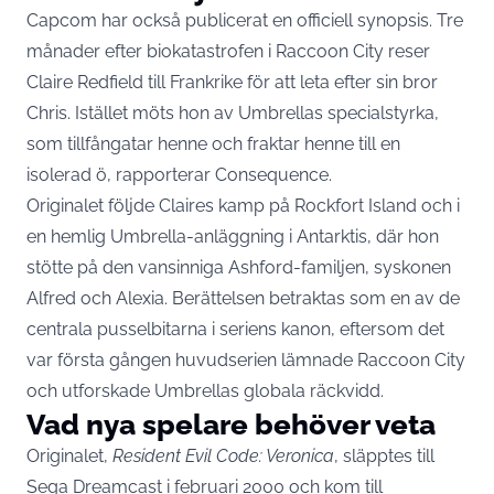
Capcom har också publicerat en officiell synopsis. Tre
månader efter biokatastrofen i Raccoon City reser
Claire Redfield till Frankrike för att leta efter sin bror
Chris. Istället möts hon av Umbrellas specialstyrka,
som tillfångatar henne och fraktar henne till en
isolerad ö,
rapporterar Consequence
.
Originalet följde Claires kamp på Rockfort Island och i
en hemlig Umbrella-anläggning i Antarktis, där hon
stötte på den vansinniga Ashford-familjen, syskonen
Alfred och Alexia. Berättelsen betraktas som en av de
centrala pusselbitarna i seriens kanon, eftersom det
var första gången huvudserien lämnade Raccoon City
och utforskade Umbrellas globala räckvidd.
Vad nya spelare behöver veta
Originalet,
Resident Evil Code: Veronica
, släpptes till
Sega Dreamcast i februari 2000 och kom till