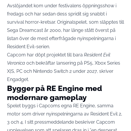
Avslöjandet kom under festivalens öppningsshow i
fredags och har sedan dess spridit sig snabbt i
survival horror-kretsar. Originalspelet, som släpptes till
Sega Dreamcast år 2000, har länge stått överst på
listan över de mest efterfrågade nyinspelningarna i
Resident Evil-serien.
Capcom har döpt projektet till bara
Resident Evil
Veronica
och bekräftar lansering på PS5, Xbox Series
X|S, PC och Nintendo Switch 2 under 2027,
skriver
Engadget
.
Bygger på RE Engine med
modernare gameplay
Spelet byggs i Capcoms egna RE Engine, samma
motor som driver nyinspelningarna av Resident Evil 2,
3 och 4. I sitt pressmeddelande beskriver Capcom
upplevelsen som att spelaren dras in i ”en desperat