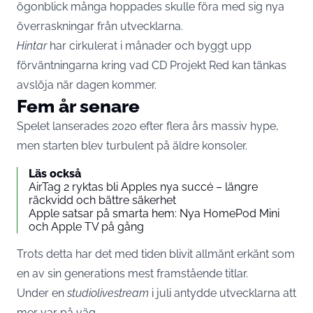
ögonblick många hoppades skulle föra med sig nya
överraskningar från utvecklarna.
Hintar
har cirkulerat i månader och byggt upp
förväntningarna kring vad CD Projekt Red kan tänkas
avslöja när dagen kommer.
Fem år senare
Spelet lanserades 2020 efter flera års massiv hype,
men starten blev turbulent på äldre konsoler.
Läs också
AirTag 2 ryktas bli Apples nya succé – längre
räckvidd och bättre säkerhet
Apple satsar på smarta hem: Nya HomePod Mini
och Apple TV på gång
Trots detta har det med tiden blivit allmänt erkänt som
en av sin generations mest framstående titlar.
Under en
studiolivestream
i juli antydde utvecklarna att
mer var på väg.