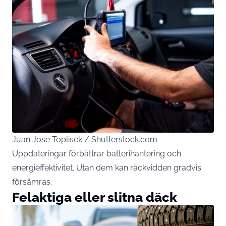
Juan Jose Toplisek / Shutterstock.com
Uppdateringar förbättrar batterihantering och
energieffektivitet. Utan dem kan räckvidden gradvis
försämras.
Felaktiga eller slitna däck