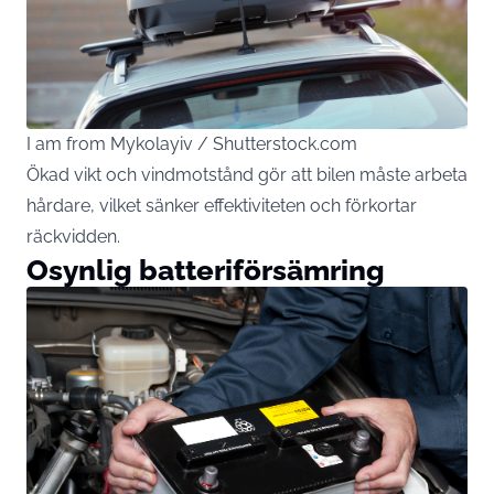
I am from Mykolayiv / Shutterstock.com
Ökad vikt och vindmotstånd gör att bilen måste arbeta
hårdare, vilket sänker effektiviteten och förkortar
räckvidden.
Osynlig batteriförsämring