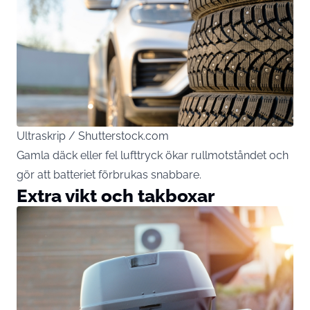
Ultraskrip / Shutterstock.com
Gamla däck eller fel lufttryck ökar rullmotståndet och
gör att batteriet förbrukas snabbare.
Extra vikt och takboxar