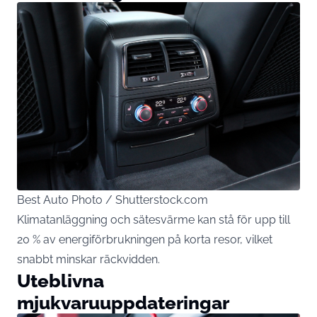
Best Auto Photo / Shutterstock.com
Klimatanläggning och sätesvärme kan stå för upp till
20 % av energiförbrukningen på korta resor, vilket
snabbt minskar räckvidden.
Uteblivna
mjukvaruuppdateringar