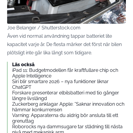
Joe Belanger / Shutterstock.com
Även vid normal användning tappar batteriet lite
kapacitet varje år. De flesta märker det först när bilen
plötsligt inte går lika långt som tidigare.
Läs också
iPad 11: Budgetmodellen får kraftfullare chip och
Apple Intelligence
Siri blir smartare 2026 – nya funktioner liknar
ChatGPT
Forskare presenterar elbilsbatteri med tio gånger
längre livslängd
Zuckerberg anklagar Apple: ”Saknar innovation och
hämmar konkurrensen
Varning: Apparaterna du aldrig bör ansluta till ett
grenuttag
Roborocks nya dammsugare tar städning till nästa
nivå med mekanisk arm