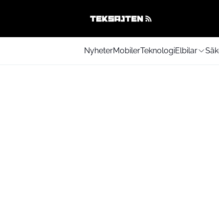
Nyheter
Mobiler
Teknologi
Elbilar
Säk