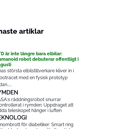
aste artiklar
I
D är inte längre bara elbilar:
manoid robot debuterar offentligt i
gusti
nas största elbilstillverkare kliver in i
botracet med en fysisk prototyp
dan…...
YMDEN
SA:s räddningsrobot snurrar
ontrollerat i rymden: Uppdraget att
dda teleskopet hänger i luften
EKNOLOGI
nombrott för diabetiker: Smart ring