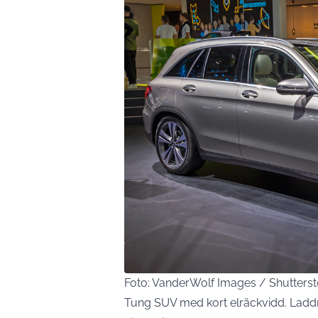
Foto: VanderWolf Images / Shutters
Tung SUV med kort elräckvidd. Ladd