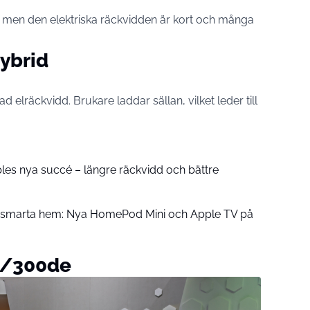
r, men den elektriska räckvidden är kort och många
ybrid
ad elräckvidd. Brukare laddar sällan, vilket leder till
pples nya succé – längre räckvidd och bättre
å smarta hem: Nya HomePod Mini och Apple TV på
e/300de