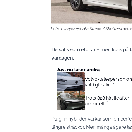
Foto: Everyonephoto Studio / Shutterstock
De säljs som elbilar – men körs på b
vardagen.
Just nu läser andra
Volvo-talesperson om 
väldigt säkra”
Trots 828 hästkrafter
under ett år
Plug-in hybrider verkar som en perfe
längre sträckor. Men många ägare lad