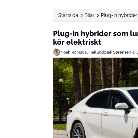
Startsida
Bilar
Plug-in hybrider
Plug-in hybrider som lu
kör elektriskt
Noah Romsdal Hallundbæk Sørensen
•
1 j