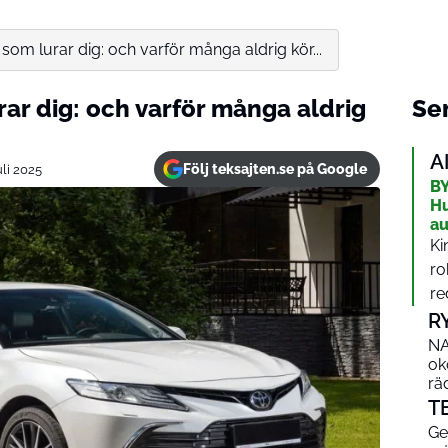
 som lurar dig: och varför många aldrig kör...
rar dig: och varför många aldrig
Sen
A
Följ teksajten.se på Google
uli 2025
BY
Hu
au
Ki
ro
re
R
NA
ok
rä
T
Ge