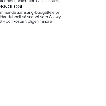
ter blodsocker utan nål eller stick
EKNOLOGI
mmande Samsung-budgettelefon
ddar dubbelt så snabbt som Galaxy
6 – och kostar troligen mindre