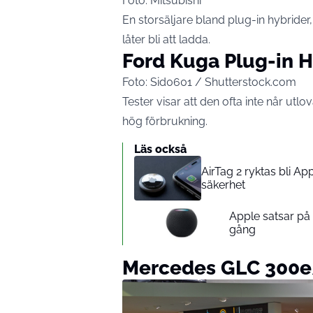
Foto: Mitsubishi
En storsäljare bland plug-in hybride
låter bli att ladda.
Ford Kuga Plug-in H
Foto: Sid0601 / Shutterstock.com
Tester visar att den ofta inte når utlov
hög förbrukning.
Läs också
AirTag 2 ryktas bli A
säkerhet
Apple satsar p
gång
Mercedes GLC 300