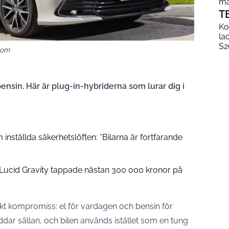
mä
T
Ko
la
S2
.com
ensin. Här är plug-in-hybriderna som lurar dig i
inställda säkerhetslöften: ”Bilarna är fortfarande
: Lucid Gravity tappade nästan 300 000 kronor på
kt kompromiss: el för vardagen och bensin för
dar sällan, och bilen används istället som en tung