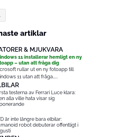
.
aste artiklar
ATORER & MJUKVARA
ndows 11 installerar hemligt en ny
toapp – utan att fråga dig
crosoft rullar ut en ny fotoapp till
ndows 11 utan att fråga…...
LBILAR
rsta testerna av Ferrari Luce klara:
en alla ville hata visar sig
ponerande
D är inte längre bara elbilar:
manoid robot debuterar offentligt i
gusti