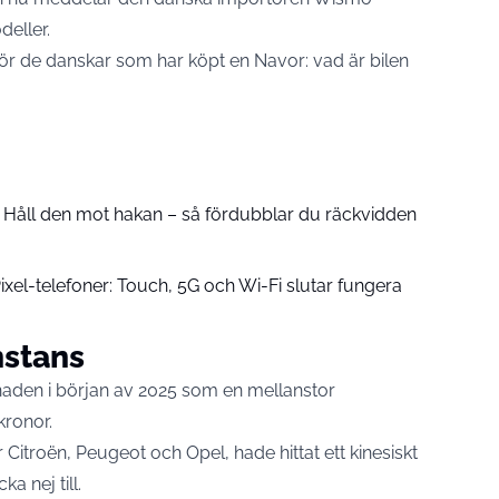
deller.
för de danskar som har köpt en Navor: vad är bilen
: Håll den mot hakan – så fördubblar du räckvidden
ixel-telefoner: Touch, 5G och Wi-Fi slutar fungera
nstans
den i början av 2025 som en mellanstor
kronor.
troën, Peugeot och Opel, hade hittat ett kinesiskt
a nej till.