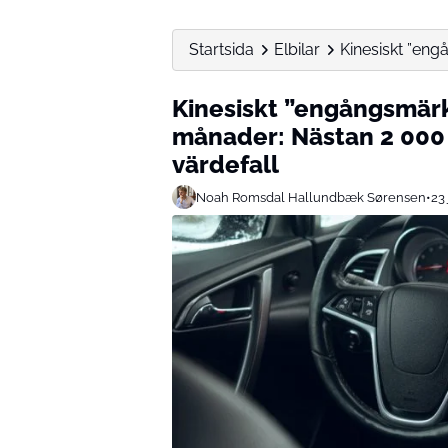
Startsida
Elbilar
Kinesiskt ”eng
Kinesiskt ”engångsmär
månader: Nästan 2 000 
värdefall
Noah Romsdal Hallundbæk Sørensen
•
23