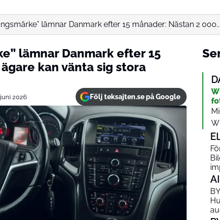
ångsmärke” lämnar Danmark efter 15 månader: Nästan 2 000..
ke” lämnar Danmark efter 15
Sen
ägare kan vänta sig stora
D
Wi
Följ teksajten.se på Google
 juni 2026
fo
Mi
Wi
E
Fö
Bil
im
AI
BY
Hu
au