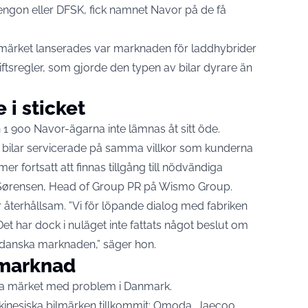
Fengon eller DFSK, fick namnet Navor på de få
r märket lanserades var marknaden för laddhybrider
giftsregler, som gjorde den typen av bilar dyrare än
 i sticket
1 900 Navor-ägarna inte lämnas åt sitt öde.
a bilar servicerade på samma villkor som kunderna
r fortsatt att finnas tillgång till nödvändiga
g Sørensen, Head of Group PR på Wismo Group.
 återhållsam. ”Vi för löpande dialog med fabriken
et har dock i nuläget inte fattats något beslut om
 danska marknaden,” säger hon.
 marknad
ska märket med problem i Danmark.
kinesiska bilmärken tillkommit: Omoda, Jaecoo,