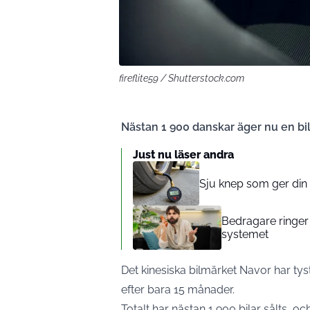
fireflite59 / Shutterstock.com
Nästan 1 900 danskar äger nu en bil
Just nu läser andra
Sju knep som ger din
Bedragare ringer 
systemet
Det kinesiska bilmärket Navor har tys
efter bara 15 månader.
Totalt har nästan 1 900 bilar sålts