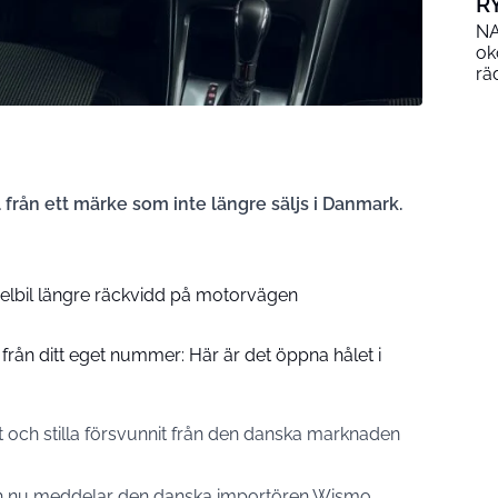
R
NA
ok
rä
 från ett märke som inte längre säljs i Danmark.
 elbil längre räckvidd på motorvägen
från ditt eget nummer: Här är det öppna hålet i
t och stilla försvunnit från den danska marknaden
, och nu meddelar den danska importören Wismo