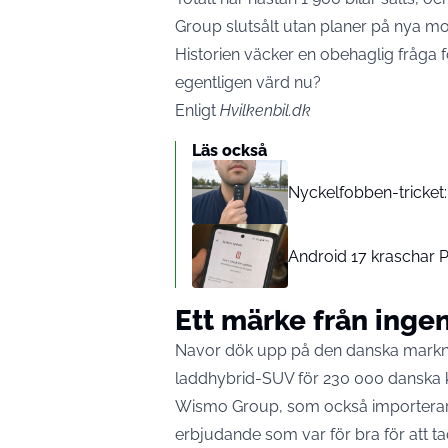
Group slutsålt utan planer på nya mo
Historien väcker en obehaglig fråga 
egentligen värd nu?
Enligt
Hvilkenbil.dk
Läs också
Nyckelfobben-tricket
Android 17 kraschar P
Ett märke från inge
Navor dök upp på den danska markna
laddhybrid-SUV för 230 000 danska 
Wismo Group, som också importerar Ci
erbjudande som var för bra för att tack