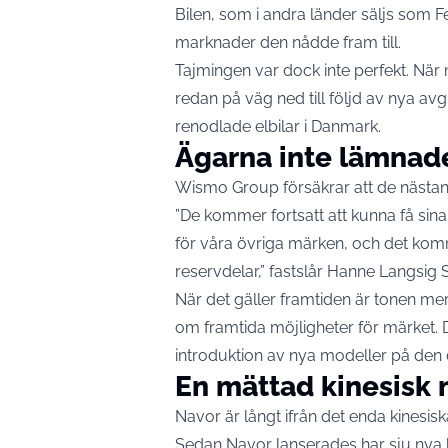
Bilen, som i andra länder säljs som 
marknader den nådde fram till.
Tajmingen var dock inte perfekt. Nä
redan på väg ned till följd av nya av
renodlade elbilar i Danmark.
Ägarna inte lämnade
Wismo Group försäkrar att de nästan 
”De kommer fortsatt att kunna få sin
för våra övriga märken, och det komme
reservdelar,” fastslår Hanne Langsi
När det gäller framtiden är tonen mer
om framtida möjligheter för märket. D
introduktion av nya modeller på den
En mättad kinesisk
Navor är långt ifrån det enda kinesi
Sedan Navor lanserades har sju nya 