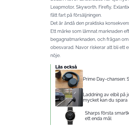
Leapmotor, Skyworth, Firefly, Exlant
fått fart på försäljningen.
Det är ändå den praktiska konsekve
Ett märke som lämnat marknaden efte
begagnatmarknaden, och frågan om res
obesvarad. Navor riskerar att bli ett ex
nöje.
Läs också
Prime Day-chansen: So
Laddning av elbil på jo
mycket kan du spara
Sharps första smartk
ett enda mål