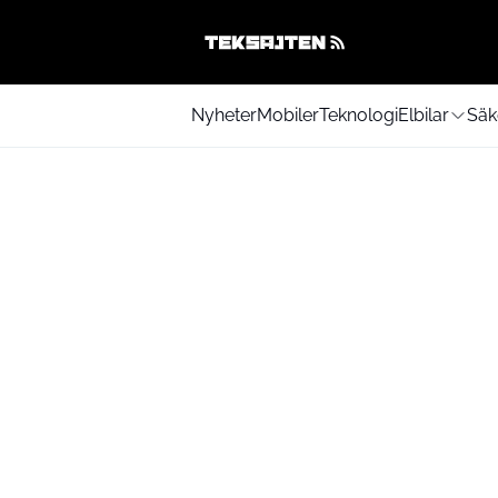
Nyheter
Mobiler
Teknologi
Elbilar
Säk