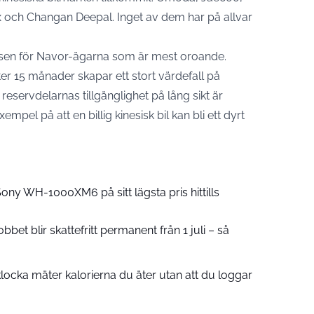
ix och Changan Deepal. Inget av dem har på allvar
nsen för Navor-ägarna som är mest oroande.
r 15 månader skapar ett stort värdefall på
ervdelarnas tillgänglighet på lång sikt är
empel på att en billig kinesisk bil kan bli ett dyrt
ny WH-1000XM6 på sitt lägsta pris hittills
bbet blir skattefritt permanent från 1 juli – så
locka mäter kalorierna du äter utan att du loggar