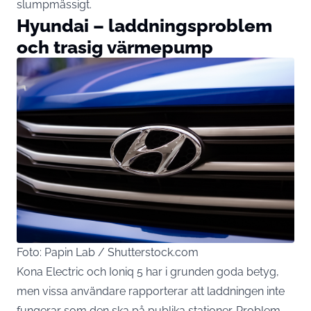
slumpmässigt.
Hyundai – laddningsproblem
och trasig värmepump
Foto: Papin Lab / Shutterstock.com
Kona Electric och Ioniq 5 har i grunden goda betyg,
men vissa användare rapporterar att laddningen inte
fungerar som den ska på publika stationer. Problem