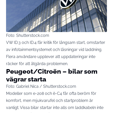
Foto: Shutterstock.com
VW ID.3 och ID.4 får kritik för långsam start, omstarter
av infotainmentsystemet och låsningar vid laddning.
Flera användare upplever att uppdateringar inte
räcker för att åtgärda problemen.
Peugeot/Citroën – bilar som
vägrar starta
Foto: Gabriel Nica / Shutterstock.com
Modeller som e-208 och ë-C4 får ofta beröm för
komfort, men mjukvarufel och startproblem är
vanligt. Vissa bilar startar inte alls om laddkabeln inte