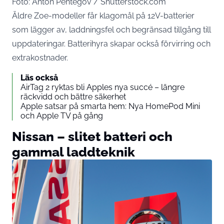
Foto: Anton Pentegov / Shutterstock.com
Äldre Zoe-modeller får klagomål på 12V-batterier
som lägger av, laddningsfel och begränsad tillgång till
uppdateringar. Batterihyra skapar också förvirring och
extrakostnader.
Läs också
AirTag 2 ryktas bli Apples nya succé – längre
räckvidd och bättre säkerhet
Apple satsar på smarta hem: Nya HomePod Mini
och Apple TV på gång
Nissan – slitet batteri och
gammal laddteknik