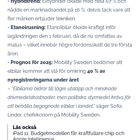
•
Hybridtrend:
Elhybrider ökade med hela 67 % och
nådde en marknadsandel på 16 %, delvis tack vare att
fler märken erbjuder tekniken.
•
Etanolrusning:
Etanolbilar ökade kraftigt inför
lagändringen den 1 februari, då de nu omfattas av
malus – vilket innebär högre fordonsskatt de tre första
åren.
•
Prognos för 2025:
Mobility Sweden bedömer att
elbilar kommer att stå för omkring
40 % av
nyregistreringarna under året
.
–
“Elbilarna bidrar till lägre utsläpp och minskade
drivmedelskostnader, men politiska styrmedel krävs för
att behålla begagnade elbilar i landet,”
säger Sofia
Linder, chefekonom på Mobility Sweden.
Läs också
iPad 11: Budgetmodellen får kraftfullare chip och
Apple Intelligence