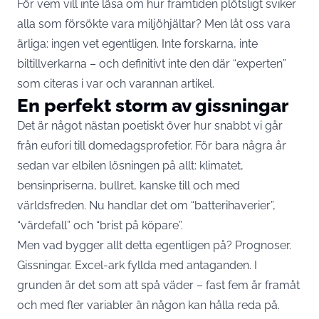
För vem vill inte läsa om hur framtiden plötsligt sviker
alla som försökte vara miljöhjältar? Men låt oss vara
ärliga: ingen vet egentligen. Inte forskarna, inte
biltillverkarna – och definitivt inte den där “experten”
som citeras i var och varannan artikel.
En perfekt storm av gissningar
Det är något nästan poetiskt över hur snabbt vi går
från eufori till domedagsprofetior. För bara några år
sedan var elbilen lösningen på allt: klimatet,
bensinpriserna, bullret, kanske till och med
världsfreden. Nu handlar det om “batterihaverier”,
“värdefall” och “brist på köpare”.
Men vad bygger allt detta egentligen på? Prognoser.
Gissningar. Excel-ark fyllda med antaganden. I
grunden är det som att spå väder – fast fem år framåt
och med fler variabler än någon kan hålla reda på.