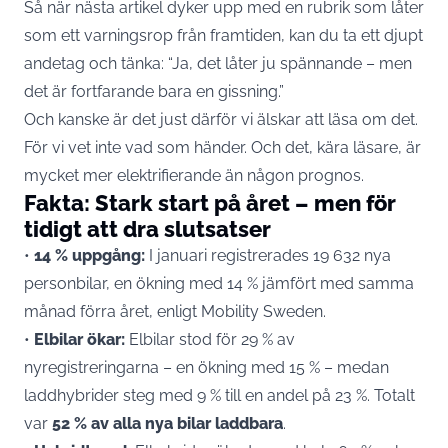
Så när nästa artikel dyker upp med en rubrik som låter
som ett varningsrop från framtiden, kan du ta ett djupt
andetag och tänka: “Ja, det låter ju spännande – men
det är fortfarande bara en gissning.”
Och kanske är det just därför vi älskar att läsa om det.
För vi vet inte vad som händer. Och det, kära läsare, är
mycket mer elektrifierande än någon prognos.
Fakta: Stark start på året – men för
tidigt att dra slutsatser
•
14 % uppgång:
I januari registrerades 19 632 nya
personbilar, en ökning med 14 % jämfört med samma
månad förra året, enligt
Mobility Sweden
.
•
Elbilar ökar:
Elbilar stod för 29 % av
nyregistreringarna – en ökning med 15 % – medan
laddhybrider steg med 9 % till en andel på 23 %. Totalt
var
52 % av alla nya bilar laddbara
.