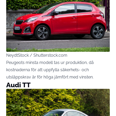
NeydtStock / Shutterstock.com
Peugeots minsta modell tas ur produktion, då
kostnaderna för att uppfylla säkerhets- och
utsläppskrav är för höga jämfört med vinsten.
Audi TT