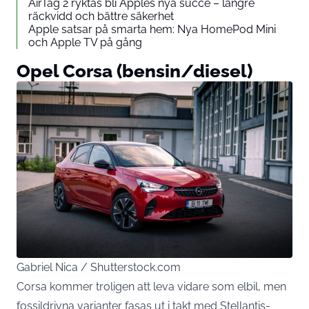
AirTag 2 ryktas bli Apples nya succé – längre
räckvidd och bättre säkerhet
Apple satsar på smarta hem: Nya HomePod Mini
och Apple TV på gång
Opel Corsa (bensin/diesel)
Gabriel Nica / Shutterstock.com
Corsa kommer troligen att leva vidare som elbil, men
fossildrivna varianter fasas ut i takt med Stellantis-