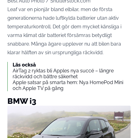
Best Auto Photo / Shutterstock.com
Leaf var en pionjär bland elbilar, men de första
generationerna hade luftkylda batterier utan aktiv
temperaturkontroll. Det gör dem mycket känsliga i
varma klimat där batteriet försämras betydligt
snabbare. Många ägare upplever nu att bilen bara
klarar hälften av sin ursprungliga räckvidd.
Läs också
AirTag 2 ryktas bli Apples nya succé – längre
räckvidd och bättre säkerhet
Apple satsar på smarta hem: Nya HomePod Mini
och Apple TV på gång
BMW i3