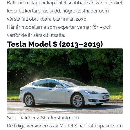
Batterierna tappar kapacitet snabbare än väntat, vilket
leder till kortare räckvidd, högre kostnader och i
värsta fall obrukbara bilar innan 2030.
Här är modellerna som experter varnar för – och
varför de är särskilt utsatta.
Tesla Model S (2013–2019)
Sue Thatcher / Shutterstock.com
De tidiga versionerna av Model S har batteripaket som