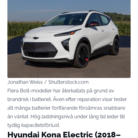
Jonathan Weiss / Shutterstock.com
Flera Bolt-modeller har återkallats på grund av
brandrisk i batteriet. Även efter reparation visar tester
att många batterier fortfarande försämras snabbare
än väntat. Hög laddningsnivå under lång tid leder till
tydlig kapacitetsförlust.
Hyundai Kona Electric (2018–