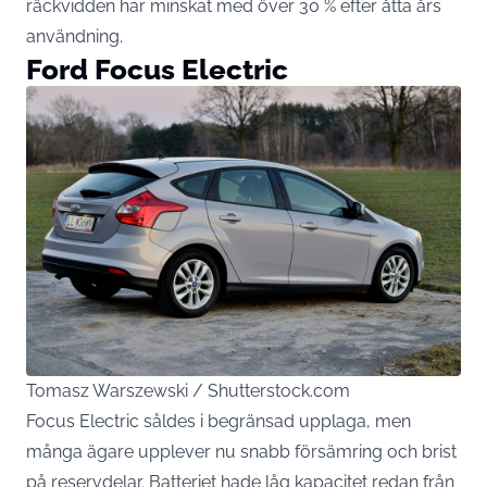
räckvidden har minskat med över 30 % efter åtta års
användning.
Ford Focus Electric
Tomasz Warszewski / Shutterstock.com
Focus Electric såldes i begränsad upplaga, men
många ägare upplever nu snabb försämring och brist
på reservdelar. Batteriet hade låg kapacitet redan från