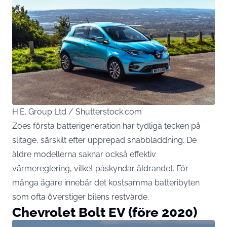
H.E. Group Ltd / Shutterstock.com
Zoes första batterigeneration har tydliga tecken på
slitage, särskilt efter upprepad snabbladdning. De
äldre modellerna saknar också effektiv
värmereglering, vilket påskyndar åldrandet. För
många ägare innebär det kostsamma batteribyten
som ofta överstiger bilens restvärde.
Chevrolet Bolt EV (före 2020)