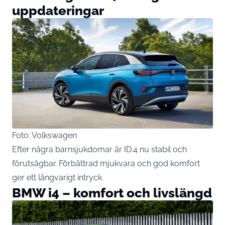
uppdateringar
Foto: Volkswagen
Efter några barnsjukdomar är ID.4 nu stabil och
förutsägbar. Förbättrad mjukvara och god komfort
ger ett långvarigt intryck.
BMW i4 – komfort och livslängd