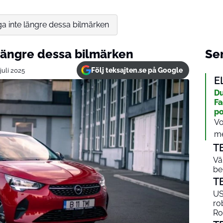
ga inte längre dessa bilmärken
 längre dessa bilmärken
Sen
Följ teksajten.se på Google
juli 2025
E
Du
Fa
po
Vo
me
T
Vä
be
T
US
ro
Ro