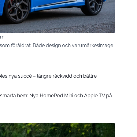
om
d som föråldrat. Både design och varumärkesimage
pples nya succé – längre räckvidd och bättre
å smarta hem: Nya HomePod Mini och Apple TV på