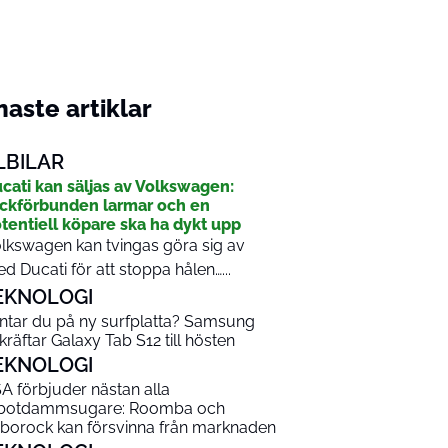
aste artiklar
LBILAR
cati kan säljas av Volkswagen:
ckförbunden larmar och en
tentiell köpare ska ha dykt upp
lkswagen kan tvingas göra sig av
d Ducati för att stoppa hålen…...
EKNOLOGI
ntar du på ny surfplatta? Samsung
kräftar Galaxy Tab S12 till hösten
EKNOLOGI
A förbjuder nästan alla
botdammsugare: Roomba och
borock kan försvinna från marknaden