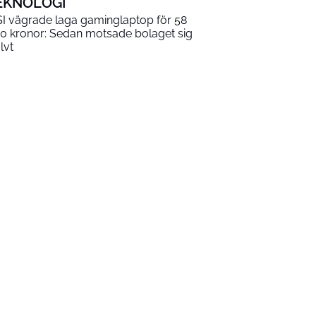
EKNOLOGI
I vägrade laga gaminglaptop för 58
0 kronor: Sedan motsade bolaget sig
lvt