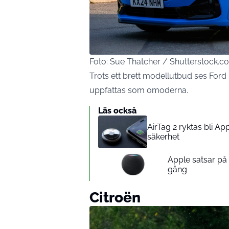
Foto: Sue Thatcher / Shutterstock.c
Trots ett brett modellutbud ses For
uppfattas som omoderna.
Läs också
AirTag 2 ryktas bli A
säkerhet
Apple satsar p
gång
Citroën