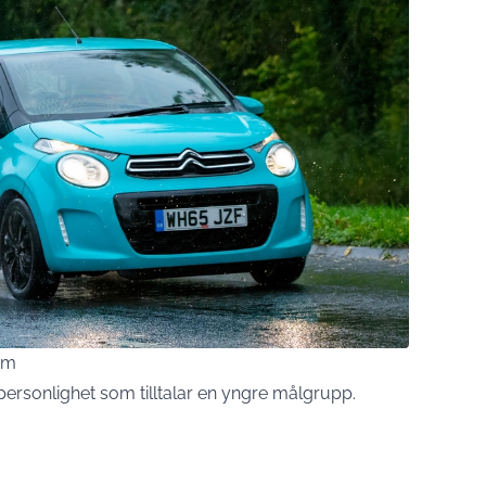
om
personlighet som tilltalar en yngre målgrupp.