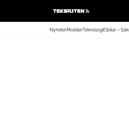
Nyheter
Mobiler
Teknologi
Elbilar
Säk