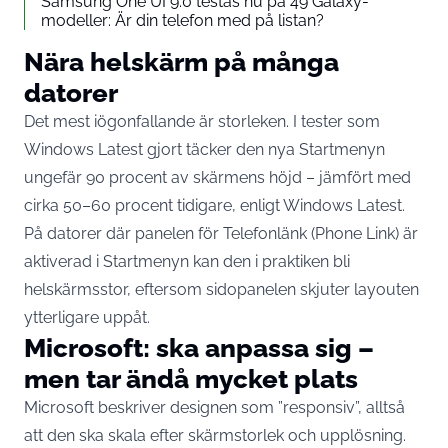
Samsung One UI 9.0 testas nu på 49 Galaxy-
modeller: Är din telefon med på listan?
Nära helskärm på många
datorer
Det mest iögonfallande är storleken. I tester som
Windows Latest gjort täcker den nya Startmenyn
ungefär 90 procent av skärmens höjd – jämfört med
cirka 50–60 procent tidigare, enligt
Windows Latest
.
På datorer där panelen för Telefonlänk (Phone Link) är
aktiverad i Startmenyn kan den i praktiken bli
helskärmsstor, eftersom sidopanelen skjuter layouten
ytterligare uppåt.
Microsoft: ska anpassa sig –
men tar ändå mycket plats
Microsoft beskriver designen som ”responsiv”, alltså
att den ska skala efter skärmstorlek och upplösning.