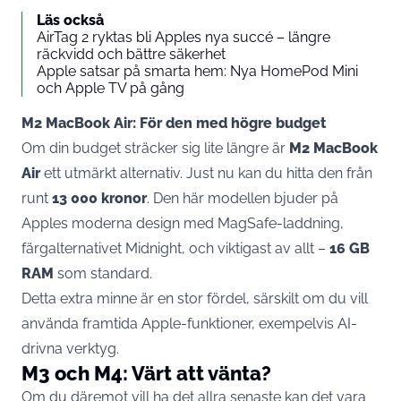
Läs också
AirTag 2 ryktas bli Apples nya succé – längre
räckvidd och bättre säkerhet
Apple satsar på smarta hem: Nya HomePod Mini
och Apple TV på gång
M2 MacBook Air: För den med högre budget
Om din budget sträcker sig lite längre är
M2 MacBook
Air
ett utmärkt alternativ. Just nu kan du hitta den från
runt
13 000 kronor
. Den här modellen bjuder på
Apples moderna design med MagSafe-laddning,
färgalternativet Midnight, och viktigast av allt –
16 GB
RAM
som standard.
Detta extra minne är en stor fördel, särskilt om du vill
använda framtida Apple-funktioner, exempelvis AI-
drivna verktyg.
M3 och M4: Värt att vänta?
Om du däremot vill ha det allra senaste kan det vara