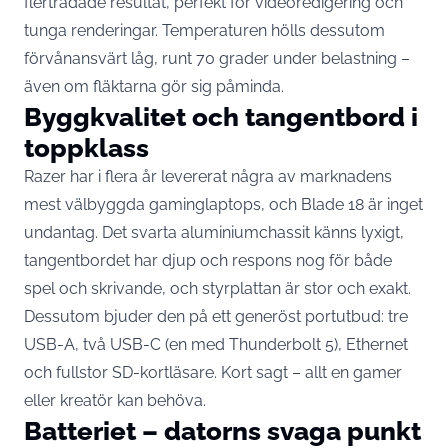
flertrådade resultat, perfekt för videoredigering och
tunga renderingar. Temperaturen hölls dessutom
förvånansvärt låg, runt 70 grader under belastning –
även om fläktarna gör sig påminda.
Byggkvalitet och tangentbord i
toppklass
Razer har i flera år levererat några av marknadens
mest välbyggda gaminglaptops, och Blade 18 är inget
undantag. Det svarta aluminiumchassit känns lyxigt,
tangentbordet har djup och respons nog för både
spel och skrivande, och styrplattan är stor och exakt.
Dessutom bjuder den på ett generöst portutbud: tre
USB-A, två USB-C (en med Thunderbolt 5), Ethernet
och fullstor SD-kortläsare. Kort sagt – allt en gamer
eller kreatör kan behöva.
Batteriet – datorns svaga punkt