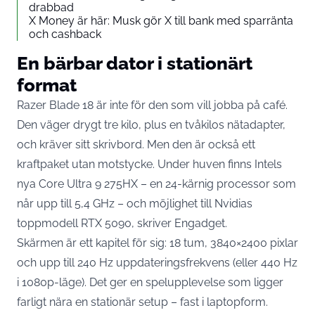
drabbad
X Money är här: Musk gör X till bank med sparränta
och cashback
En bärbar dator i stationärt
format
Razer Blade 18 är inte för den som vill jobba på café.
Den väger drygt tre kilo, plus en tvåkilos nätadapter,
och kräver sitt skrivbord. Men den är också ett
kraftpaket utan motstycke. Under huven finns Intels
nya Core Ultra 9 275HX – en 24-kärnig processor som
når upp till 5,4 GHz – och möjlighet till Nvidias
toppmodell RTX 5090, skriver
Engadget
.
Skärmen är ett kapitel för sig: 18 tum, 3840×2400 pixlar
och upp till 240 Hz uppdateringsfrekvens (eller 440 Hz
i 1080p-läge). Det ger en spelupplevelse som ligger
farligt nära en stationär setup – fast i laptopform.