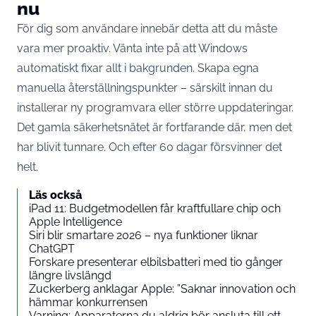
nu
För dig som användare innebär detta att du måste
vara mer proaktiv. Vänta inte på att Windows
automatiskt fixar allt i bakgrunden. Skapa egna
manuella återställningspunkter – särskilt innan du
installerar ny programvara eller större uppdateringar.
Det gamla säkerhetsnätet är fortfarande där, men det
har blivit tunnare. Och efter 60 dagar försvinner det
helt.
Läs också
iPad 11: Budgetmodellen får kraftfullare chip och
Apple Intelligence
Siri blir smartare 2026 – nya funktioner liknar
ChatGPT
Forskare presenterar elbilsbatteri med tio gånger
längre livslängd
Zuckerberg anklagar Apple: ”Saknar innovation och
hämmar konkurrensen
Varning: Apparaterna du aldrig bör ansluta till ett