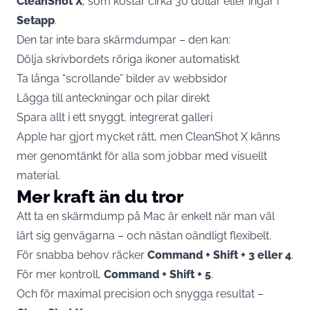
CleanShot X
, som kostar cirka 30 dollar eller ingår i
Setapp
.
Den tar inte bara skärmdumpar – den kan:
Dölja skrivbordets röriga ikoner automatiskt
Ta långa “scrollande” bilder av webbsidor
Lägga till anteckningar och pilar direkt
Spara allt i ett snyggt, integrerat galleri
Apple har gjort mycket rätt, men CleanShot X känns
mer genomtänkt för alla som jobbar med visuellt
material.
Mer kraft än du tror
Att ta en skärmdump på Mac är enkelt när man väl
lärt sig genvägarna – och nästan oändligt flexibelt.
För snabba behov räcker
Command + Shift + 3 eller 4
.
För mer kontroll,
Command + Shift + 5
.
Och för maximal precision och snygga resultat –