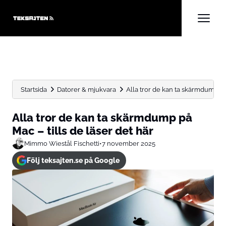
Startsida
Datorer & mjukvara
Alla tror de kan ta skärmdump på M
Alla tror de kan ta skärmdump på
Mac – tills de läser det här
Mimmo Wiestål Fischetti
•
7 november 2025
Följ teksajten.se på Google