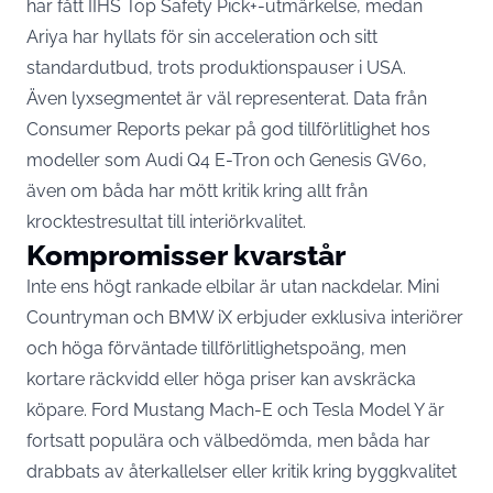
har fått IIHS Top Safety Pick+-utmärkelse, medan
Ariya har hyllats för sin acceleration och sitt
standardutbud, trots produktionspauser i USA.
Även lyxsegmentet är väl representerat. Data från
Consumer Reports pekar på god tillförlitlighet hos
modeller som Audi Q4 E-Tron och Genesis GV60,
även om båda har mött kritik kring allt från
krocktestresultat till interiörkvalitet.
Kompromisser kvarstår
Inte ens högt rankade elbilar är utan nackdelar. Mini
Countryman och BMW iX erbjuder exklusiva interiörer
och höga förväntade tillförlitlighetspoäng, men
kortare räckvidd eller höga priser kan avskräcka
köpare. Ford Mustang Mach-E och Tesla Model Y är
fortsatt populära och välbedömda, men båda har
drabbats av återkallelser eller kritik kring byggkvalitet