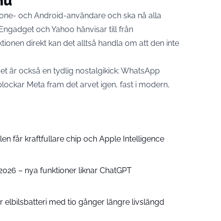
nu
hone- och Android-användare och ska nå alla
Engadget och Yahoo hänvisar till från
onen direkt kan det alltså handla om att den inte
n det är också en tydlig nostalgikick: WhatsApp
ockar Meta fram det arvet igen, fast i modern,
n får kraftfullare chip och Apple Intelligence
e 2026 – nya funktioner liknar ChatGPT
 elbilsbatteri med tio gånger längre livslängd