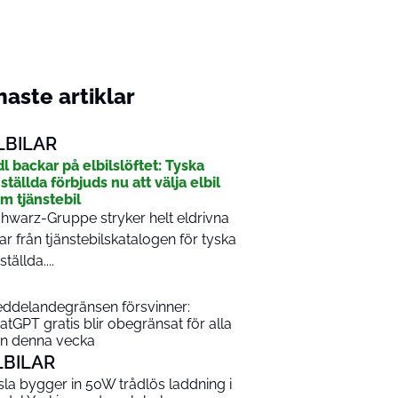
aste artiklar
LBILAR
dl backar på elbilslöftet: Tyska
ställda förbjuds nu att välja elbil
m tjänstebil
hwarz-Gruppe stryker helt eldrivna
lar från tjänstebilskatalogen för tyska
ställda....
ddelandegränsen försvinner:
atGPT gratis blir obegränsat för alla
ån denna vecka
LBILAR
sla bygger in 50W trådlös laddning i