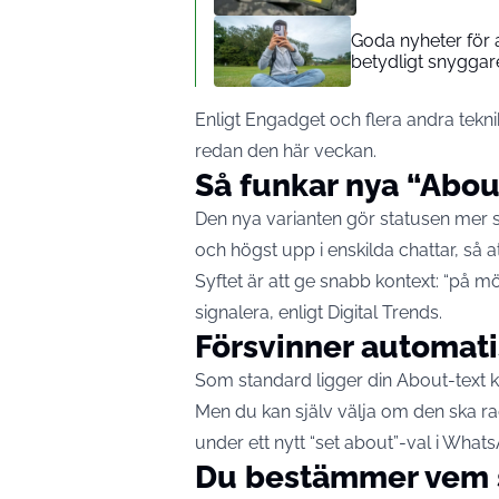
Goda nyheter för a
betydligt snyggar
Enligt
Engadget
och flera andra tekni
redan den här veckan.
Så funkar nya “Abou
Den nya varianten gör statusen mer sy
och högst upp i enskilda chattar, så at
Syftet är att ge snabb kontext: “på möt
signalera, enligt
Digital Trends
.
Försvinner automati
Som standard ligger din About-text kv
Men du kan själv välja om den ska rade
under ett nytt “set about”-val i What
Du bestämmer vem 