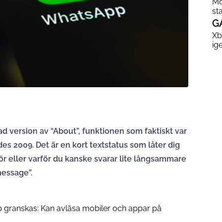
Mo
st
G
Xb
ig
d version av “About”, funktionen som faktiskt var
es 2009. Det är en kort textstatus som låter dig
ör eller varför du kanske svarar lite långsammare
message”.
 granskas: Kan avläsa mobiler och appar på