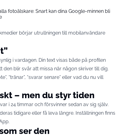
lla fotoälskare: Snart kan dina Google-minnen bli
e
kmedier börjar utrullningen till mobilanvändare
t”
nlig i vardagen. Din text visas både på profilen
t den blir svår att missa när någon skriver till dig.
e”, “tränar”, “svarar senare” eller vad du nu vill
skt – men du styr tiden
ar i 24 timmar och försvinner sedan av sig själv.
ras tidigare eller få leva längre. Inställningen finns
sApp.
som ser den