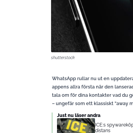
shutterstock
WhatsApp rullar nu ut en uppdatera
appens allra första när den lanserad
tala om för dina kontakter vad du g
– ungefär som ett klassiskt “away 
Just nu läser andra
ICE:s spywareköp
distans