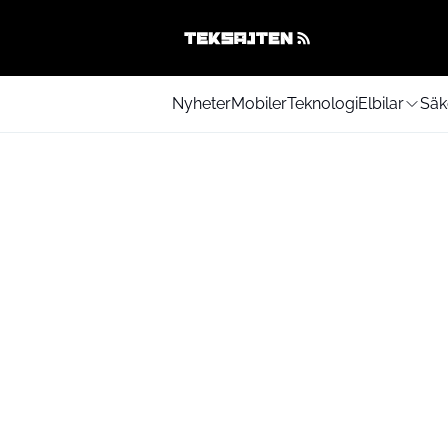
Nyheter
Mobiler
Teknologi
Elbilar
Säk