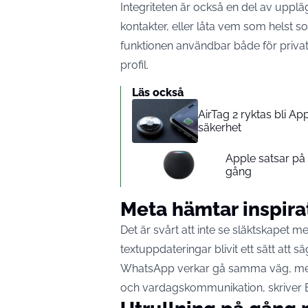
Integriteten är också en del av upplä
kontakter, eller låta vem som helst s
funktionen användbar både för priva
profil.
Läs också
AirTag 2 ryktas bli A
säkerhet
Apple satsar p
gång
Meta hämtar inspira
Det är svårt att inte se släktskapet 
textuppdateringar blivit ett sätt att s
WhatsApp verkar gå samma väg, men m
och vardagskommunikation, skriver