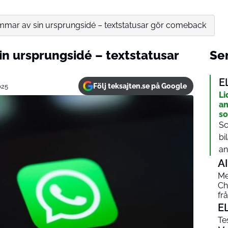
ar av sin ursprungsidé – textstatusar gör comeback
 ursprungsidé – textstatusar
Sen
E
Följ teksajten.se på Google
025
Li
an
so
Sc
bi
an
AI
Me
Ch
fr
E
Te