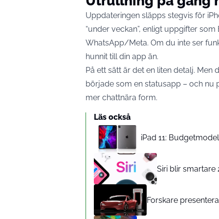
Utrullning på gång 
Uppdateringen släpps stegvis för iP
“under veckan”, enligt uppgifter som 
WhatsApp/Meta. Om du inte ser funkti
hunnit till din app än.
På ett sätt är det en liten detalj. Me
började som en statusapp – och nu pl
mer chattnära form.
Läs också
iPad 11: Budgetmodelle
Siri blir smartar
Forskare presenterar