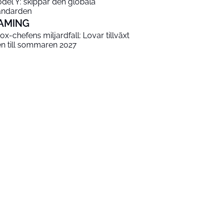
del Y: skippar den globala
andarden
AMING
ox-chefens miljardfall: Lovar tillväxt
en till sommaren 2027