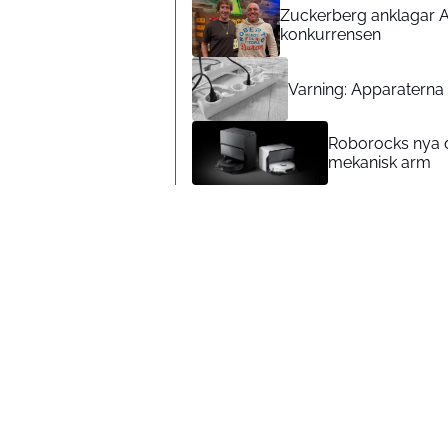
Zuckerberg anklagar A
konkurrensen
Varning: Apparaterna d
Roborocks nya d
mekanisk arm