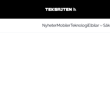
Nyheter
Mobiler
Teknologi
Elbilar
Säk