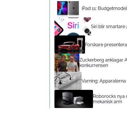
iPad 11: Budgetmodelle
Siri blir smartar
Forskare presenterar
Zuckerberg anklagar A
konkurrensen
Varning: Apparaterna d
Roborocks nya d
mekanisk arm