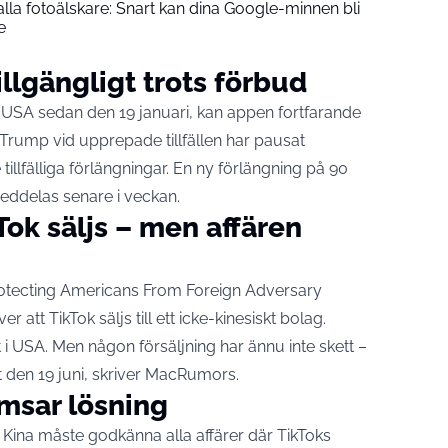
lla fotoälskare: Snart kan dina Google-minnen bli
e
illgängligt trots förbud
et i USA sedan den 19 januari, kan appen fortfarande
 Trump vid upprepade tillfällen har pausat
illfälliga förlängningar. En ny förlängning på 90
eddelas senare i veckan.
Tok säljs – men affären
Protecting Americans From Foreign Adversary
 att TikTok säljs till ett icke-kinesiskt bolag.
i USA. Men någon försäljning har ännu inte skett –
den 19 juni, skriver
MacRumors
.
msar lösning
 Kina måste godkänna alla affärer där TikToks