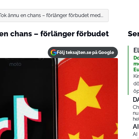
ok ännu en chans – förlänger förbudet med...
en chans – förlänger förbudet
Sen
E
Följ teksajten.se på Google
Do
me
Eu
Ki
dö
öp
D
Ch
nu
he
AI
AI