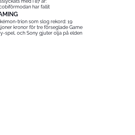
sslyckats med i 87 år:
cobiförmodan har fallit
AMING
kémon-trion som slog rekord: 19
ljoner kronor för tre förseglade Game
y-spel, och Sony gjuter olja på elden