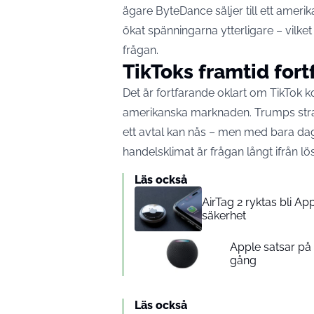
ägare ByteDance säljer till ett ameri
ökat spänningarna ytterligare – vilket 
frågan.
TikToks framtid fort
Det är fortfarande oklart om TikTok k
amerikanska marknaden. Trumps strate
ett avtal kan nås – men med bara dagar
handelsklimat är frågan långt ifrån lös
Läs också
AirTag 2 ryktas bli A
säkerhet
Apple satsar p
gång
Läs också