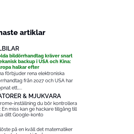
aste artiklar
LBILAR
lda bildörrhandtag kräver snart
kanisk backup i USA och Kina:
ropa halkar efter
na förbjuder rena elektroniska
rrhandtag från 2027 och USA har
pnat ett…...
ATORER & MJUKVARA
rome-inställning du bör kontrollera
: En miss kan ge hackare tillgång till
la ditt Google-konto
 löste på en kväll det matematiker