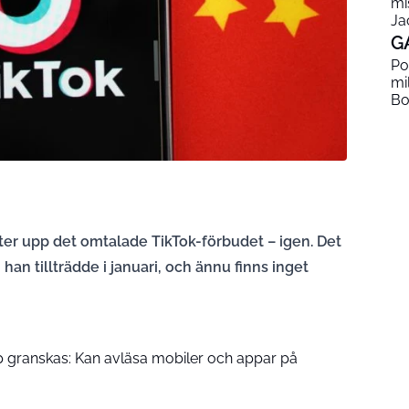
mi
Ja
G
Po
mi
Bo
er upp det omtalade TikTok-förbudet – igen. Det
han tillträdde i januari, och ännu finns inget
 granskas: Kan avläsa mobiler och appar på