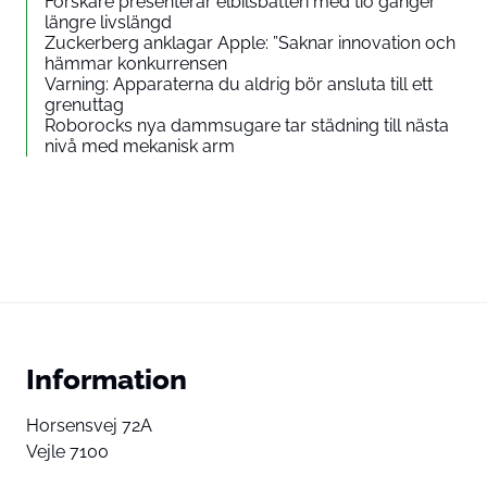
Forskare presenterar elbilsbatteri med tio gånger
längre livslängd
Zuckerberg anklagar Apple: ”Saknar innovation och
hämmar konkurrensen
Varning: Apparaterna du aldrig bör ansluta till ett
grenuttag
Roborocks nya dammsugare tar städning till nästa
nivå med mekanisk arm
Information
Horsensvej 72A
Vejle 7100