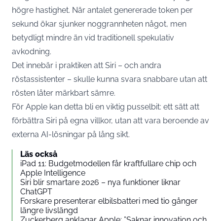
högre hastighet. När antalet genererade token per
sekund ökar sjunker noggrannheten något, men
betydligt mindre än vid traditionell spekulativ
avkodning.
Det innebär i praktiken att Siri – och andra
röstassistenter – skulle kunna svara snabbare utan att
rösten låter märkbart sämre.
För Apple kan detta bli en viktig pusselbit: ett sätt att
förbättra Siri på egna villkor, utan att vara beroende av
externa AI-lösningar på lång sikt.
Läs också
iPad 11: Budgetmodellen får kraftfullare chip och
Apple Intelligence
Siri blir smartare 2026 – nya funktioner liknar
ChatGPT
Forskare presenterar elbilsbatteri med tio gånger
längre livslängd
Zuckerberg anklagar Apple: ”Saknar innovation och