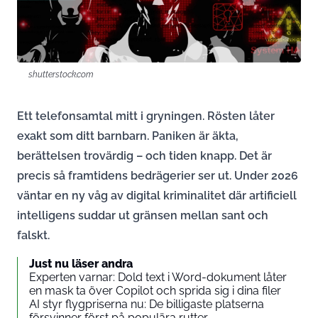
shutterstock.com
Ett telefonsamtal mitt i gryningen. Rösten låter
exakt som ditt barnbarn. Paniken är äkta,
berättelsen trovärdig – och tiden knapp. Det är
precis så framtidens bedrägerier ser ut. Under 2026
väntar en ny våg av digital kriminalitet där artificiell
intelligens suddar ut gränsen mellan sant och
falskt.
Just nu läser andra
Experten varnar: Dold text i Word-dokument låter
en mask ta över Copilot och sprida sig i dina filer
AI styr flygpriserna nu: De billigaste platserna
försvinner först på populära rutter