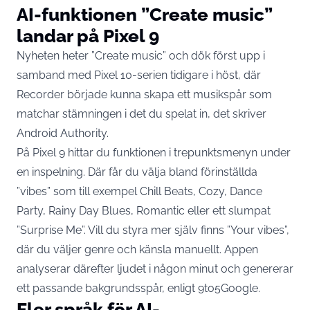
AI-funktionen ”Create music”
landar på Pixel 9
Nyheten heter ”Create music” och dök först upp i
samband med Pixel 10-serien tidigare i höst, där
Recorder började kunna skapa ett musikspår som
matchar stämningen i det du spelat in, det skriver
Android Authority
.
På Pixel 9 hittar du funktionen i trepunktsmenyn under
en inspelning. Där får du välja bland förinställda
”vibes” som till exempel Chill Beats, Cozy, Dance
Party, Rainy Day Blues, Romantic eller ett slumpat
”Surprise Me”. Vill du styra mer själv finns ”Your vibes”,
där du väljer genre och känsla manuellt. Appen
analyserar därefter ljudet i någon minut och genererar
ett passande bakgrundsspår, enligt
9to5Google
.
Fler språk för AI-