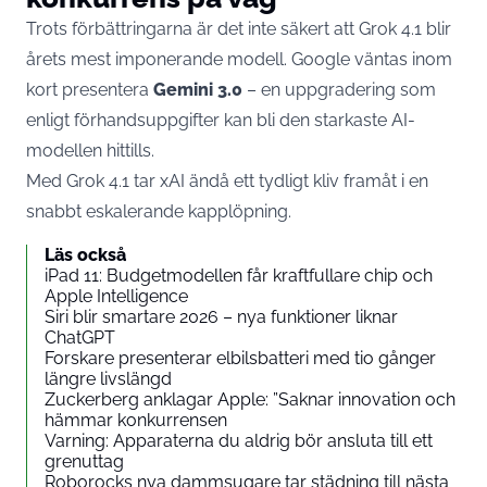
Trots förbättringarna är det inte säkert att Grok 4.1 blir
årets mest imponerande modell. Google väntas inom
kort presentera
Gemini 3.0
– en uppgradering som
enligt förhandsuppgifter kan bli den starkaste AI-
modellen hittills.
Med Grok 4.1 tar xAI ändå ett tydligt kliv framåt i en
snabbt eskalerande kapplöpning.
Läs också
iPad 11: Budgetmodellen får kraftfullare chip och
Apple Intelligence
Siri blir smartare 2026 – nya funktioner liknar
ChatGPT
Forskare presenterar elbilsbatteri med tio gånger
längre livslängd
Zuckerberg anklagar Apple: ”Saknar innovation och
hämmar konkurrensen
Varning: Apparaterna du aldrig bör ansluta till ett
grenuttag
Roborocks nya dammsugare tar städning till nästa