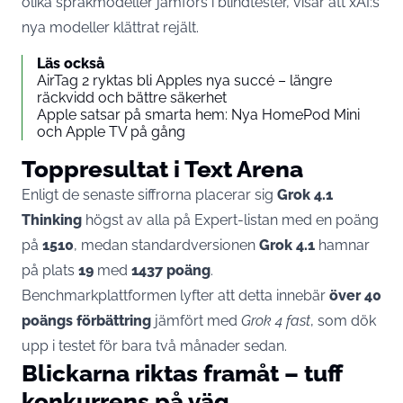
olika språkmodeller jämförs i blindtester, visar att xAI:s
nya modeller klättrat rejält.
Läs också
AirTag 2 ryktas bli Apples nya succé – längre
räckvidd och bättre säkerhet
Apple satsar på smarta hem: Nya HomePod Mini
och Apple TV på gång
Toppresultat i Text Arena
Enligt de senaste siffrorna placerar sig
Grok 4.1
Thinking
högst av alla på Expert-listan med en poäng
på
1510
, medan standardversionen
Grok 4.1
hamnar
på plats
19
med
1437 poäng
.
Benchmarkplattformen lyfter att detta innebär
över 40
poängs förbättring
jämfört med
Grok 4 fast
, som dök
upp i testet för bara två månader sedan.
Blickarna riktas framåt – tuff
konkurrens på väg