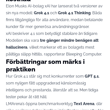
Elon Musks AI-bolag xAI har lanserat två versioner av
sin nya modell:
Grok 4.1
och
Grok 4.1 Thinking
. Båda
finns tillgängliga för alla användare, medan betalande
kunder får mer generösa användningsgränser.
xAI beskriver 4.1 som betydligt stabilare än tidigare.
Modellen ska vara
tre gånger mindre benägen att
hallucinera
, vilket markerar ett av bolagets mest
pålitliga släpp hittills, rapporterar
Bleeping Computer
.
Förbättringar som märks i
praktiken
Hur Grok 4.1 står sig mot konkurrenter som
GPT 5.1
,
som nyligen fått uppgraderad känslomässig
intelligens och prestanda, återstår att se. Men tidiga
tester pekar åt rätt håll.
LMArena’s öppna benchmarkverktyg
Text Arena
, där