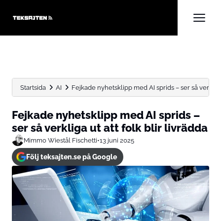
Startsida
AI
Fejkade nyhetsklipp med AI sprids – ser så verkliga 
Fejkade nyhetsklipp med AI sprids –
ser så verkliga ut att folk blir livrädda
Mimmo Wiestål Fischetti
•
13 juni 2025
Följ teksajten.se på Google