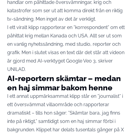
handlar om påhittade översvämningar, krig och
katastrofer som ser ut att komma direkt från en riktig
tv-sändning. Men inget av det är verkligt.
I ett viralt klipp rapporterar en ”korrespondent” om ett
påhittat krig mellan Kanada och USA. Allt ser ut som
en vanlig nyhetssändning, med studio, reporter och
grafik. Men i slutet visas en text där det står att videon
är gjord med AI-verktyget Google Veo 3, skriver
UNILAD
.
AI-reportern skämtar – medan
en haj simmar bakom henne
I ett annat uppmärksammat klipp står en ”journalist” i
ett översvämmat villaområde och rapporterar
dramatiskt – tills hon säger: ”Skämtar bara, jag finns
inte på riktigt,” samtidigt som en haj simmar förbi i
bakgrunden. Klippet har delats tusentals gånger på X