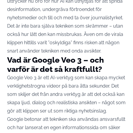
uttrycker nu oro för hur AI kan utnyttjas för att sprida
desinformation, undergräva förtroendet för
nyhetsmedier och till och med ta över journalistyrket.
Det är inte bara själva tekniken som skrämmer – utan
också hur lätt den kan missbrukas. Även om de virala
klippen hittills varit ”oskyldiga” finns risken att någon
snart använder tekniken med onda avsikter.
Vad är Google Veo 3 – och
varför är det så kraftfullt?
Google Veo 3 är ett AI-verktyg som kan skapa mycket
verklighetstrogna videor på bara åtta sekunder. Det
som skiljer det från andra verktyg är att det också kan
skapa ljud, dialog och realistiska ansikten – något som
gör att klippen ser ut som riktiga nyhetsinslag.
Google betonar att tekniken ska användas ansvarsfullt
och har lanserat en egen informationssida om säker