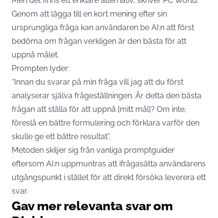
Men det finns ett enklare alternativ, skriver
PC World.
Genom att lägga till en kort mening efter sin
ursprungliga fråga kan användaren be AI:n att först
bedöma om frågan verkligen är den bästa för att
uppnå målet.
Prompten lyder:
“Innan du svarar på min fråga vill jag att du först
analyserar själva frågeställningen. Är detta den bästa
frågan att ställa för att uppnå [mitt mål]? Om inte,
föreslå en bättre formulering och förklara varför den
skulle ge ett bättre resultat”.
Metoden skiljer sig från vanliga promptguider
eftersom AI:n uppmuntras att ifrågasätta användarens
utgångspunkt i stället för att direkt försöka leverera ett
svar.
Gav mer relevanta svar om