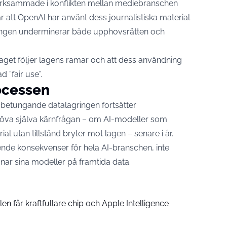
ärksammade i konflikten mellan mediebranschen
 att OpenAI har använt dess journalistiska material
dningen underminerar både upphovsrätten och
taget följer lagens ramar och att dess användning
 ”fair use”.
rocessen
 betungande datalagringen fortsätter
röva själva kärnfrågan – om AI-modeller som
l utan tillstånd bryter mot lagen – senare i år.
ende konsekvenser för hela AI-branschen, inte
änar sina modeller på framtida data.
n får kraftfullare chip och Apple Intelligence