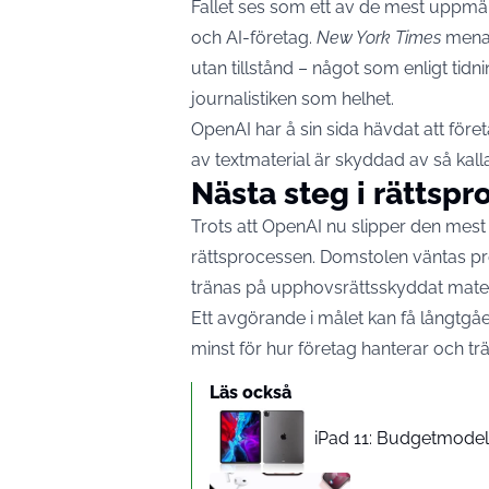
Fallet ses som ett av de mest uppm
och AI-företag.
New York Times
menar
utan tillstånd – något som enligt ti
journalistiken som helhet.
OpenAI har å sin sida hävdat att före
av textmaterial är skyddad av så kallad
Nästa steg i rättsp
Trots att OpenAI nu slipper den mest
rättsprocessen. Domstolen väntas p
tränas på upphovsrättsskyddat materia
Ett avgörande i målet kan få långtgå
minst för hur företag hanterar och tr
Läs också
iPad 11: Budgetmodelle