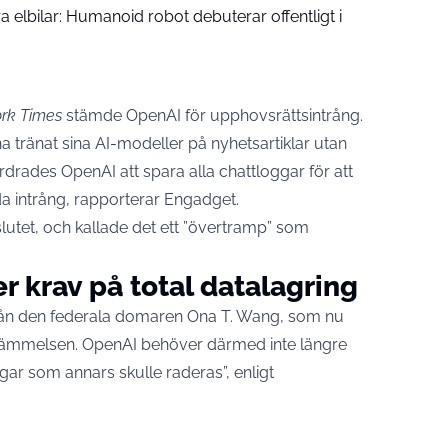
a elbilar: Humanoid robot debuterar offentligt i
rk Times
stämde OpenAI för upphovsrättsintrång.
a tränat sina AI-modeller på nyhetsartiklar utan
beordrades OpenAI att spara alla chattloggar för att
a intrång, rapporterar
Engadget
.
utet, och kallade det ett ”övertramp” som
er krav på total datalagring
från den federala domaren Ona T. Wang, som nu
ämmelsen. OpenAI behöver därmed inte längre
gar som annars skulle raderas”, enligt