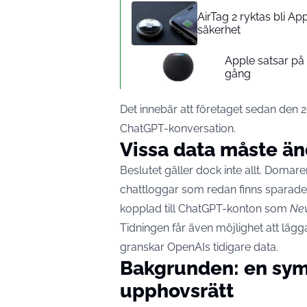
AirTag 2 ryktas bli A
säkerhet
Apple satsar p
gång
Det innebär att företaget sedan den 2
ChatGPT-konversation.
Vissa data måste ä
Beslutet gäller dock inte allt. Domar
chattloggar som redan finns sparade e
kopplad till ChatGPT-konton som
New
Tidningen får även möjlighet att lägga 
granskar OpenAIs tidigare data.
Bakgrunden: en symb
upphovsrätt