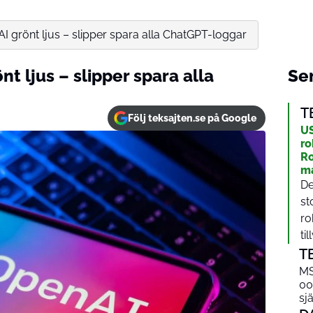
 grönt ljus – slipper spara alla ChatGPT-loggar
t ljus – slipper spara alla
Sen
T
Följ teksajten.se på Google
US
r
Ro
m
De
st
ro
til
T
MS
00
sjä