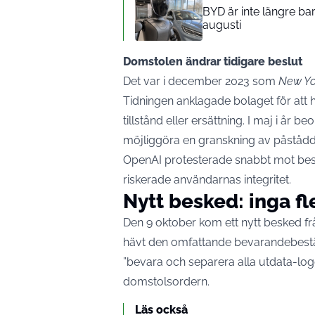
BYD är inte längre bar
augusti
Domstolen ändrar tidigare beslut
Det var i december 2023 som
New Yo
Tidningen anklagade bolaget för att h
tillstånd eller ersättning. I maj i år 
möjliggöra en granskning av påstådd
OpenAI protesterade snabbt mot besl
riskerade användarnas integritet.
Nytt besked: inga fl
Den 9 oktober kom ett nytt besked 
hävt den omfattande bevarandebest
”bevara och separera alla utdata-log
domstolsordern.
Läs också