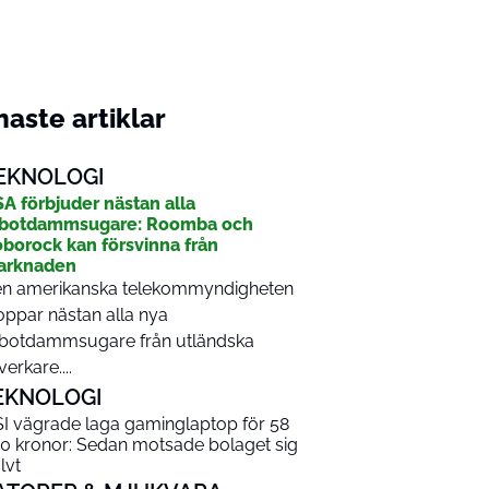
aste artiklar
EKNOLOGI
A förbjuder nästan alla
obotdammsugare: Roomba och
borock kan försvinna från
arknaden
n amerikanska telekommyndigheten
oppar nästan alla nya
botdammsugare från utländska
lverkare....
EKNOLOGI
I vägrade laga gaminglaptop för 58
0 kronor: Sedan motsade bolaget sig
lvt