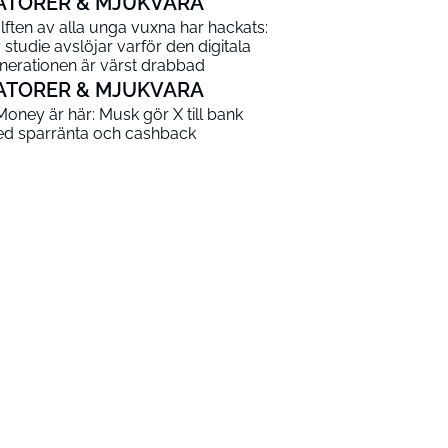
ATORER & MJUKVARA
lften av alla unga vuxna har hackats:
 studie avslöjar varför den digitala
nerationen är värst drabbad
ATORER & MJUKVARA
Money är här: Musk gör X till bank
d sparränta och cashback