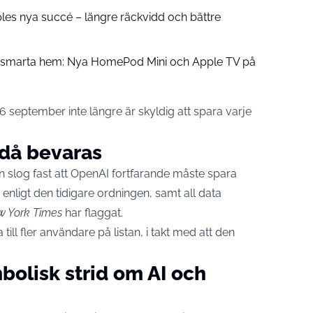
pples nya succé – längre räckvidd och bättre
å smarta hem: Nya HomePod Mini och Apple TV på
6 september inte längre är skyldig att spara varje
ndå bevaras
en slog fast att OpenAI fortfarande måste spara
nligt den tidigare ordningen, samt all data
 York Times
har flaggat.
till fler användare på listan, i takt med att den
olisk strid om AI och