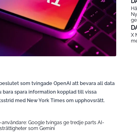
D
Hä
Ny
ge
D
X 
me
eslutet som tvingade OpenAI att bevara all data
bara spara information kopplad till vissa
tsstrid med New York Times om upphovsrätt.
användare: Google tvingas ge tredje parts AI-
strättigheter som Gemini