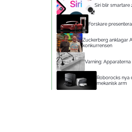
Siri blir smartar
Forskare presenterar
Zuckerberg anklagar A
konkurrensen
Varning: Apparaterna d
Roborocks nya d
mekanisk arm