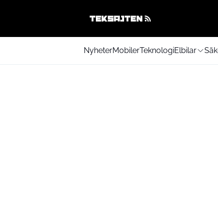
Nyheter
Mobiler
Teknologi
Elbilar
Säk