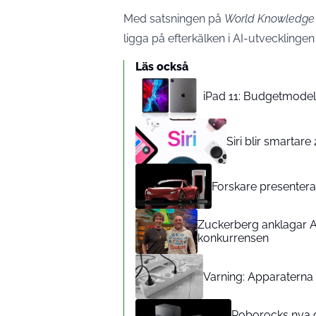
Med satsningen på
World Knowledge
ligga på efterkälken i AI-utvecklingen 
Läs också
iPad 11: Budgetmodelle
Siri blir smartar
Forskare presenterar
Zuckerberg anklagar A
konkurrensen
Varning: Apparaterna d
Roborocks nya d