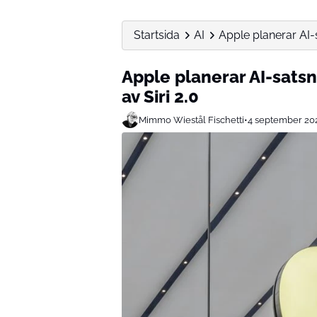
Startsida
AI
Apple planerar AI-s
Apple planerar AI-satsn
av Siri 2.0
Mimmo Wiestål Fischetti
•
4 september 20