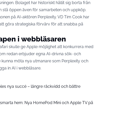
ingen. Bolaget har historiskt hållit sig borta från
n stå öppen även för samarbeten och uppköp.
gonen på AI-aktören Perplexity. VD Tim Cook har
 att göra strategiska förvärv för att snabba på
apen i webbläsaren
 Safari skulle ge Apple möjlighet att konkurrera med
om redan erbjuder egna AI-drivna sök- och
ple kunna möta nya utmanare som Perplexity och
ga in AI i webbläsare.
pples nya succé – längre räckvidd och bättre
å smarta hem: Nya HomePod Mini och Apple TV på