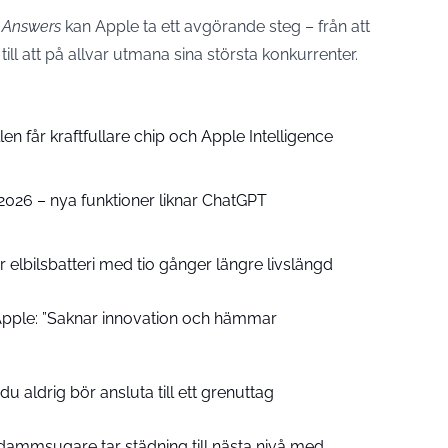
 Answers
kan Apple ta ett avgörande steg – från att
till att på allvar utmana sina största konkurrenter.
n får kraftfullare chip och Apple Intelligence
e 2026 – nya funktioner liknar ChatGPT
 elbilsbatteri med tio gånger längre livslängd
pple: ”Saknar innovation och hämmar
u aldrig bör ansluta till ett grenuttag
ammsugare tar städning till nästa nivå med