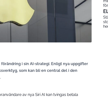
mi
fö
E
St
st
he
förändring i sin AI-strategi. Enligt nya uppgifter
sverktyg, som kan bli en central del i den
.
ranvändare av nya Siri AI kan tvingas betala