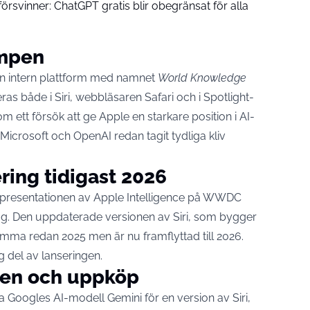
svinner: ChatGPT gratis blir obegränsat för alla
ampen
n intern plattform med namnet
World Knowledge
eras både i Siri, webbläsaren Safari och i Spotlight-
m ett försök att ge Apple en starkare position i AI-
Microsoft och OpenAI redan tagit tydliga kliv
ering tidigast 2026
an presentationen av Apple Intelligence på WWDC
. Den uppdaterade versionen av Siri, som bygger
omma redan 2025 men är nu framflyttad till 2026.
g del av lanseringen.
ten och uppköp
a Googles AI-modell Gemini för en version av Siri,