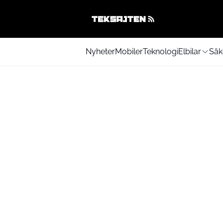
Nyheter
Mobiler
Teknologi
Elbilar
Säk