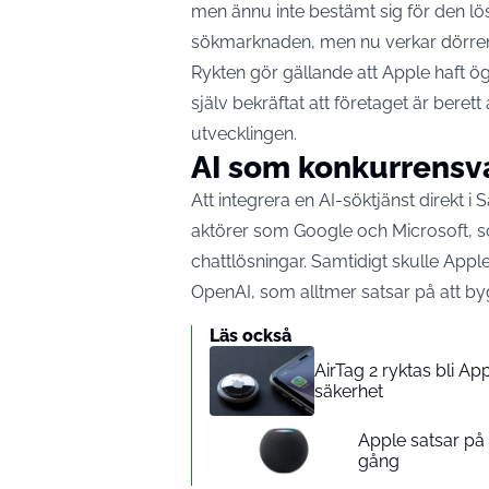
men ännu inte bestämt sig för den lösn
sökmarknaden, men nu verkar dörre
Rykten gör gällande att Apple haft ö
själv bekräftat att företaget är berett
utvecklingen.
AI som konkurrensv
Att integrera en AI-söktjänst direkt i
aktörer som Google och Microsoft, s
chattlösningar. Samtidigt skulle Ap
OpenAI, som alltmer satsar på att byg
Läs också
AirTag 2 ryktas bli A
säkerhet
Apple satsar p
gång