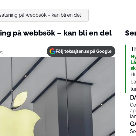
atsning på webbsök – kan bli en del...
ing på webbsök – kan bli en del
Sen
T
Följ teksajten.se på Google
25
Ny
Lä
s
Hu
bä
tu
D
Go
ap
lä
G
So