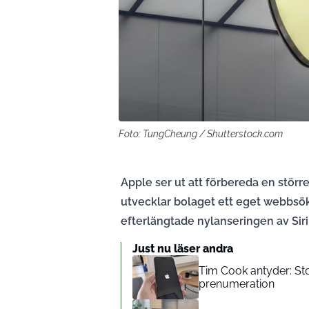
Foto: TungCheung / Shutterstock.com
Apple ser ut att förbereda en större 
utvecklar bolaget ett eget webbsök
efterlängtade nylanseringen av Siri
Just nu läser andra
Tim Cook antyder: Sto
prenumeration