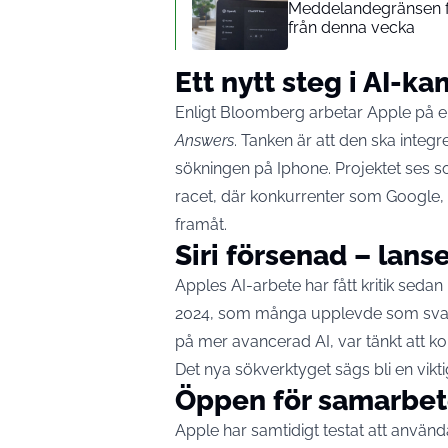
Meddelandegränsen för
från denna vecka
Ett nytt steg i AI-k
Enligt
Bloomberg
arbetar Apple på e
Answers
. Tanken är att den ska integr
sökningen på Iphone. Projektet ses so
racet, där konkurrenter som Google, 
framåt.
Siri försenad – lans
Apples AI-arbete har fått kritik sed
2024, som många upplevde som svag
på mer avancerad AI, var tänkt att k
Det nya sökverktyget sägs bli en vikti
Öppen för samarbe
Apple har samtidigt testat att använd