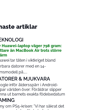
aste artiklar
EKNOLOGI
 Huawei-laptop väger 798 gram:
ttare än MacBook Air trots större
kärm
awei tar täten i viktkriget bland
rbara datorer med en 14-
msmodell på…...
ATORER & MJUKVARA
ogle inför åldersspärr i Android-
par världen över: Föräldrar slipper
mna ut barnets exakta födelsedatum
AMING
ny om PS5-krisen: ”Vi har säkrat det