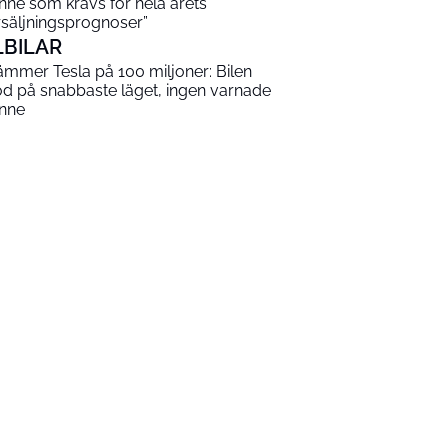
nne som krävs för hela årets
rsäljningsprognoser”
LBILAR
ämmer Tesla på 100 miljoner: Bilen
od på snabbaste läget, ingen varnade
nne