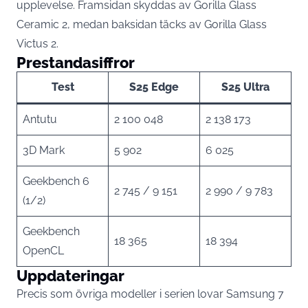
upplevelse. Framsidan skyddas av Gorilla Glass
Ceramic 2, medan baksidan täcks av Gorilla Glass
Victus 2.
Prestandasiffror
Test
S25 Edge
S25 Ultra
Antutu
2 100 048
2 138 173
3D Mark
5 902
6 025
Geekbench 6
2 745 / 9 151
2 990 / 9 783
(1/2)
Geekbench
18 365
18 394
OpenCL
Uppdateringar
Precis som övriga modeller i serien lovar Samsung 7